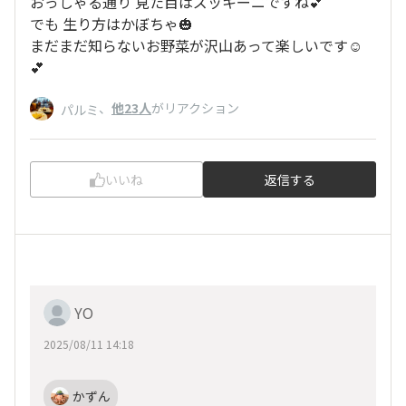
おっしゃる通り 見た目はズッキーニですね💕︎
でも 生り方はかぼちゃ🎃
まだまだ知らないお野菜が沢山あって楽しいです☺️
💕
、
他23人
がリアクション
パルミ
いいね
返信する
YO
2025/08/11 14:18
かずん