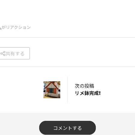
人
がリアクション
共有する
次の投稿
リメ鉢完成❗️
コメントする