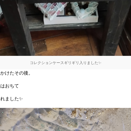
コレクションケースギリギリ入りました✨
りかけたその後。
粉はおちて
れました✨