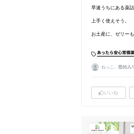
早速うちにある薬
上手く使えそう。
お土産に、ゼリー
あったら安心常備薬ボ
、
他65人
ねっこ
いいね