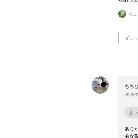
ねこ
い
もち
2026/0
あり
的な