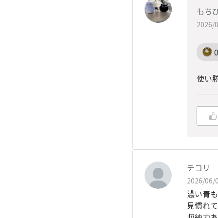
もち
2026/0
使い
チコリ
2026/06/0
濃い青も
見慣れて
収納力あ