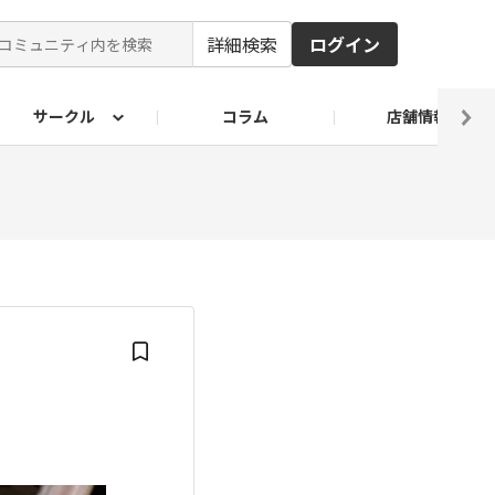
詳細検索
ログイン
サークル
コラム
店舗情報
ピ
ド2026
その他 レシピ
わが家のおうち麺
麺レシピ