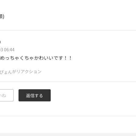
順)
ｈ
3 06:44
めっちゃくちゃかわいいです！！
がリアクション
ぴょん
いね
返信する