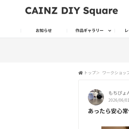
お知らせ
作品ギャラリー
レ
DIY
DIY レシピ
ドッグサークル
グリーン入荷情報
グリーン
グリーン レシピ
クッキング
ク
家庭菜園2026
トップ
＞
ワークショッ
もちぴょ
2026/06/01
あったら安心常