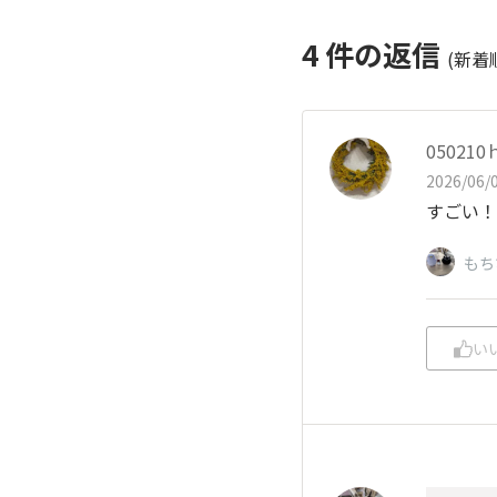
4
件の返信
(新着
050210
2026/06/0
すごい！
もち
い