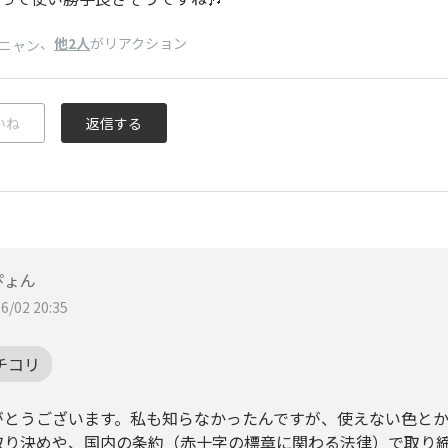
、
他2人
がリアクション
ニャン
いね
返信する
ぴょん
6/02 20:35
チコリ
がとうございます。私も知らなかったんですが、使えない色と
取り決めや、国内の条約（赤十字の標章に関わる法律）で取り