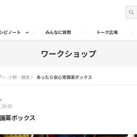
シピノート
みんなに質問
トーク広場
ッキング レシピ
ペット
ワークショップ
ペット レシピ
その他
ワークショップ レシ
DIYアワー
ワークショップ
プ
＞
小物・雑貨
＞
あったら安心常備薬ボックス
ん
 20:35
備薬ボックス