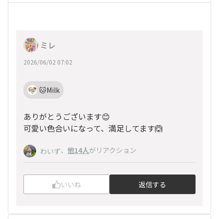
ミレ
2026/06/02 07:02
🐱Milk
ありがとうございます😊
可愛い色合いになって、満足してます🙆
、
他14人
がリアクション
わいず
いいね
返信する