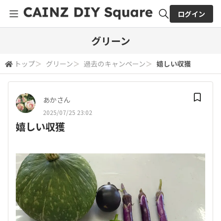
ログイン
全体検索
グリーン
トップ
＞
グリーン
＞
過去のキャンペーン
＞
嬉しい収獲
検索
あかさん
2025/07/25 23:02
嬉しい収獲