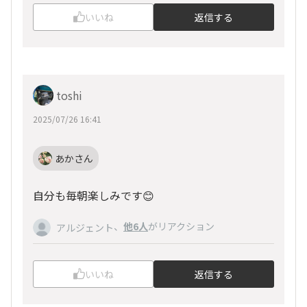
いいね
返信する
toshi
2025/07/26 16:41
あかさん
自分も毎朝楽しみです😊
、
他6人
がリアクション
アルジェント
いいね
返信する