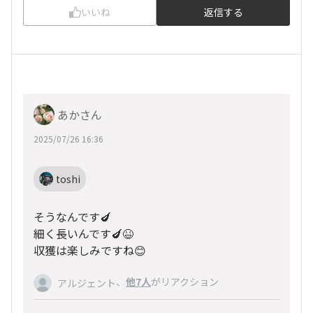
いいね
返信する
あかさん
2025/07/26 16:36
toshi
そうなんです🍆
細く長いんです🍆😆
収獲は楽しみですね😊
、
他7人
がリアクション
アルジェント