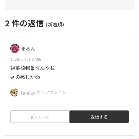
2
件の返信
(新着順)
まろん
2026/07/09 07:06
観葉植物🪴なんやね
🌿の感じが👍
がリアクション
tanikyu
いいね
返信する