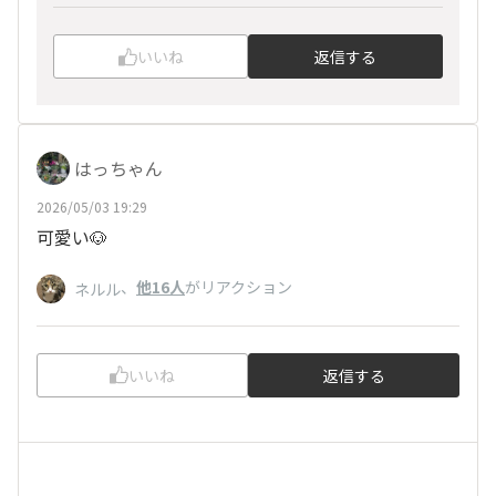
いいね
返信する
はっちゃん
2026/05/03 19:29
可愛い🐶
、
他16人
がリアクション
ネルル
いいね
返信する