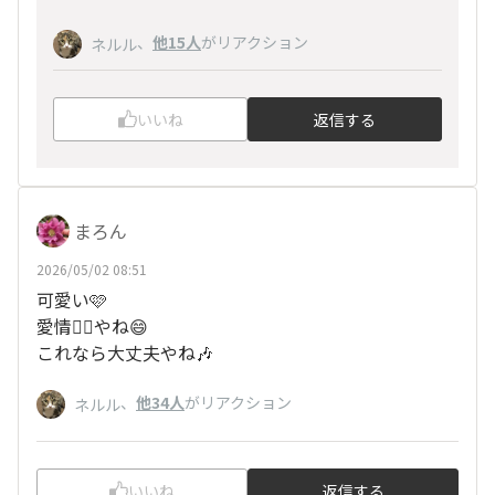
、
他15人
がリアクション
ネルル
いいね
返信する
まろん
2026/05/02 08:51
可愛い🩷
愛情❤️‍🔥やね😄
これなら大丈夫やね🎶
、
他34人
がリアクション
ネルル
いいね
返信する