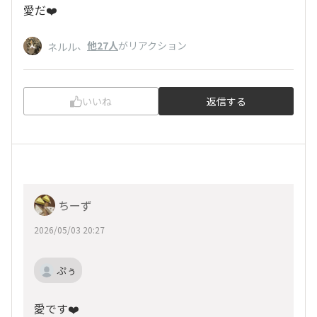
愛だ❤️
、
他27人
がリアクション
ネルル
いいね
返信する
ちーず
2026/05/03 20:27
ぷぅ
愛です❤️