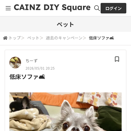
ログイン
全体検索
ペット
トップ
＞
ペット
＞
過去のキャンペーン
＞
低床ソファ🛋️
検索
ちーず
2026/05/01 20:25
低床ソファ🛋️