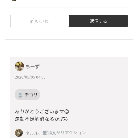
いいね
返信する
ちーず
2026/05/05 04:55
チコリ
ありがとうございます😊
運動不足解消なるか⁉️🤣
、
他14人
がリアクション
ネルル