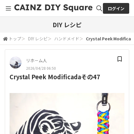
ログイン
全体検索
DIY レシピ
トップ
＞
DIY レシピ
＞
ハンドメイド
＞
Crystal Peek Modific
検索
リホ－ム人
2026/04/28 06:50
Crystal Peek Modificadaその47