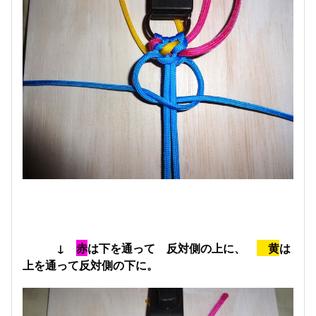
↓
赤
は下を通って 反対側の上に、
黄
は
上を通って反対側の下に。