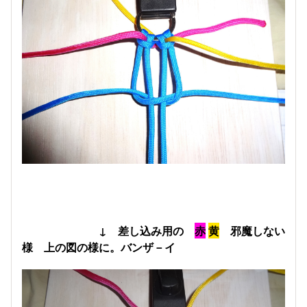
↓ 差し込み用の
赤
黄
邪魔しない
様 上の図の様に。バンザ－イ