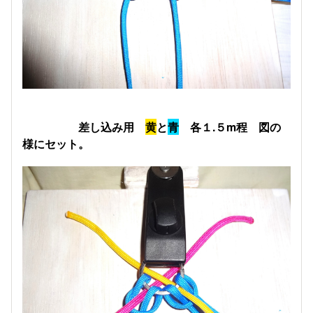
差し込み用
黄
と
青
各１.５m程 図の
様にセット。