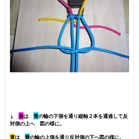
↓
赤
は
青
の輪の下側を通り縦軸２本を通過して反
対側の上へ 図の様に。
黄
は
青
の輪の上側を通り反対側の下へ図の様に。