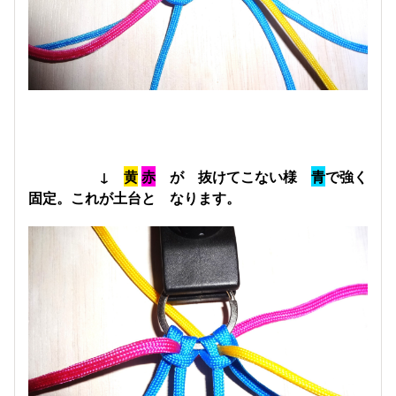
↓
黄
赤
が 抜けてこない様
青
で強く
固定。これが土台と なります。