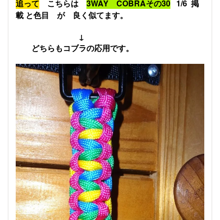
追って
こちらは
3WAY COBRAその30
1/6 掲
載
と色目 が 良く似てます。
↓
どちらもコブラの応用です。