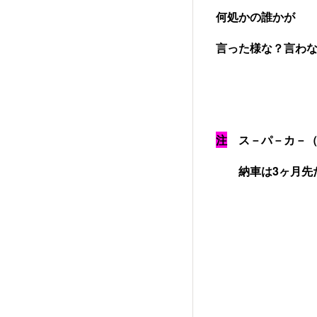
何処かの誰かが
言った様な？言わ
注
ス－パ－カ－（
納車は3ヶ月先だ