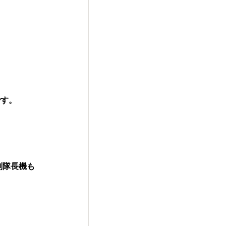
です。
副隊長機も
。