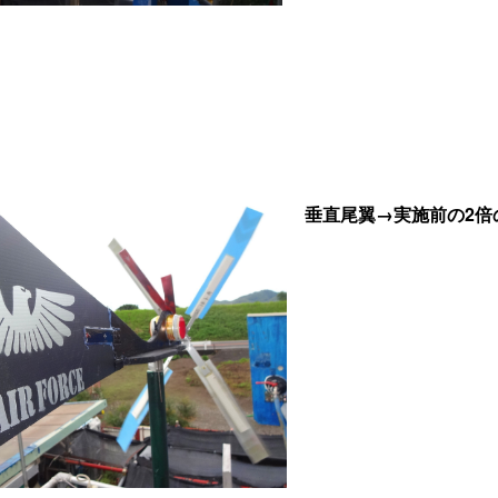
垂直尾翼→実施前の2倍