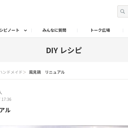
シピノート
みんなに質問
トーク広場
ッキング レシピ
ペット
ワークショップ
ペット レシピ
その他
ワークショップ レシ
DIYアワー
DIY レシピ
ハンドメイド
＞
風見鶏 リニュアル
人
 17:36
アル