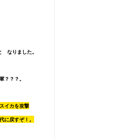
と なりました。
軍？？？。
スイカを攻撃
代に戻すぞ！。