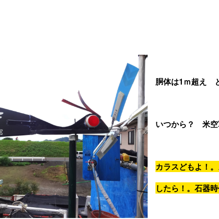
胴体は1ｍ超え 
いつから？ 米空
カラスどもよ！。
したら！。石器時