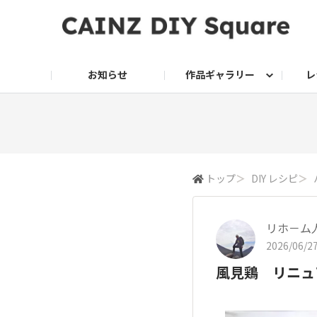
お知らせ
作品ギャラリー
レ
DIY
DIY レシピ
ドッグサークル
グリーン入荷情報
グリーン
グリーン レシピ
クッキング
ク
家庭菜園2026
トップ
＞
DIY レシピ
＞
リホ－ム
2026/06/27
風見鶏 リニュ