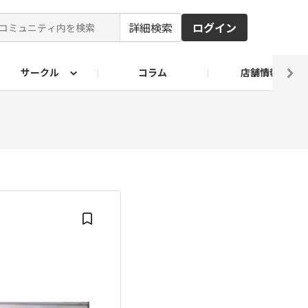
詳細検索
ログイン
サークル
コラム
店舗情報
ピ
ド2026
その他 レシピ
わが家のおうち麺
麺レシピ