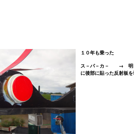
１０年も乗った
ス－パ－カ－ → 明
に後部に貼った反射板を