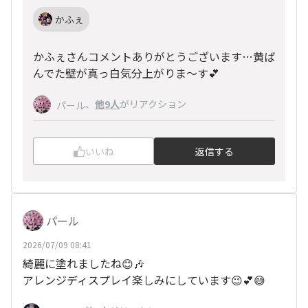
かふぇ
かふぇさんコメントありがとうございます…黄ば
んでた壁が真っ白気分上がりま〜す💕
、
他9人
がリアクション
パール
いいね
返信する
パール
2026/07/09 08:41
綺麗に塗れましたね😊🎶
アレンジディスプレイ楽しみにしています😉💕😅