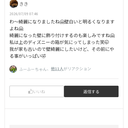
きき
2026/07/09 07:46
わ〜綺麗になりましたね🤗壁白いと明るくなります
よね🤗
綺麗になった壁に飾り付けするのも楽しみですね🤗
私は上のディズニーの箱が気にってしまった笑🤭
我が家も古いので壁綺麗にしたいけど、その前にや
る事がいっぱい🤣
、
他11人
がリアクション
ふーふーちゃん
いいね
返信する