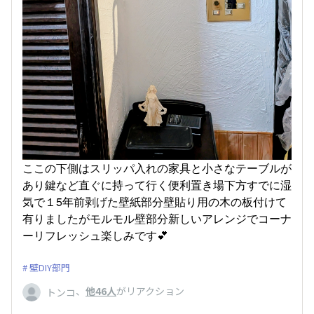
ここの下側はスリッパ入れの家具と小さなテーブルが
あり鍵など直ぐに持って行く便利置き場下方すでに湿
気で１5年前剥げた壁紙部分壁貼り用の木の板付けて
有りましたがモルモル壁部分新しいアレンジでコーナ
ーリフレッシュ楽しみです💕
壁DIY部門
、
他46人
がリアクション
トンコ