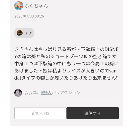
ふくちゃん
2026/07/09 08:26
きき
ききさんはやっぱり見る所が…下駄箱上のDISNE
Yの箱は孫と私のショートブーツ👢の空き箱です
中身１つは下駄箱の中にもう一つは今高１の孫に
あげました…娘は私よりサイズが大きいのでsan
dalタイプの物しか履いたりあげたり出来ません❗
、
他9人
がリアクション
さき子
いいね
返信する