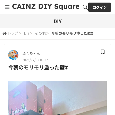
ログイン
全体検索
DIY
トップ
＞
DIY
＞
その他
＞
今朝のモリモリ塗った壁❣️
検索
ふくちゃん
2026/07/09 07:32
今朝のモリモリ塗った壁❣️