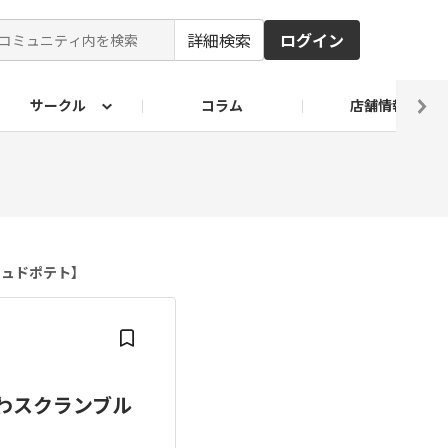
詳細検索
ログイン
サークル
コラム
店舗情報
ピ
ド2026
その他 レシピ
わが家のおうち麺
麺レシピ
シュドポテト】
ふわスクランブル