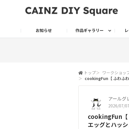
お知らせ
作品ギャラリー
レ
DIY
DIY レシピ
ドッグサークル
グリーン入荷情報
グリーン
グリーン レシピ
クッキング
ク
家庭菜園2026
トップ
＞
ワークショッ
＞
cookingFun【 
アールグ
2026/07/07
cookingF
エッグとハッシ