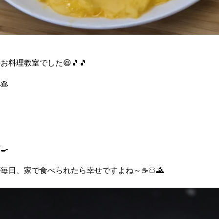
料理教室でした😆🎵🎵
🥞

🍳
毎日、家で食べられたら幸せですよね～☕🍞🌄