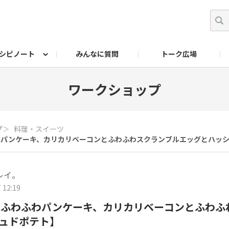
シピノート
みんなに質問
トーク広場
ッキング レシピ
ペット
ワークショップ
ペット レシピ
その他
ワークショップ レシ
DIYアワー
ワークショップ
プ
＞
料理・スイーツ
ふわふわパンケーキ、カリカリベーコンとふわふわスクランブルエッグとハッ
レイ。
 12:19
un【 ふわふわパンケーキ、カリカリベーコンとふわ
ュドポテト】