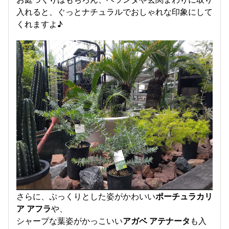
入れると、ぐっとナチュラルでおしゃれな印象にして
くれますよ♪
さらに、ぷっくりとした姿がかわいい
ポーチュラカリ
ア アフラ
や、
シャープな葉姿がかっこいい
アガベ アテナータ
も入