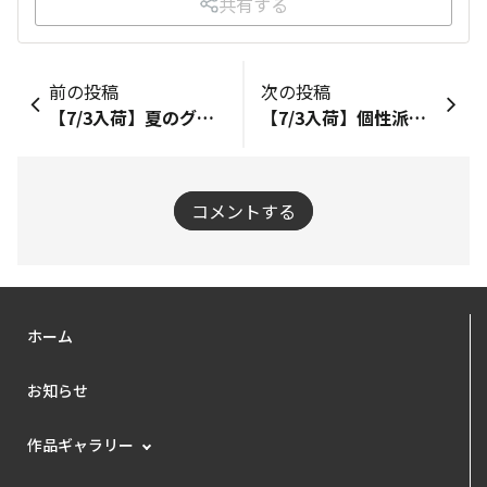
共有する
前の投稿
次の投稿
【7/3入荷】夏のグリーン時間、はじめませんか？吊って飾れるインドアグリーン＆ベランダ植物入荷！
【7/3入荷】個性派グリーンが勢ぞろい！アデニウム・ポーチュラカリア・プラティセリウム入荷しました
コメントする
ホーム
お知らせ
作品ギャラリー