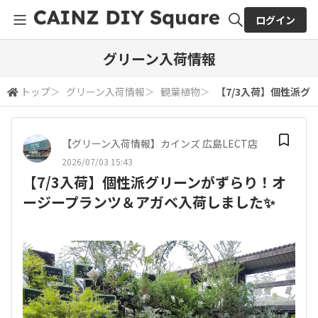
ログイン
全体検索
グリーン入荷情報
トップ
＞
グリーン入荷情報
＞
観葉植物
＞
【7/3入荷】個性派
検索
【グリーン入荷情報】カインズ 広島LECT店
2026/07/03 15:43
【7/3入荷】個性派グリーンがずらり！オ
ージープランツ＆アガベ入荷しました✨