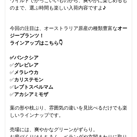
ワイルドでかっこいいものから、爽やかに楽しめるも
のまで、選ぶ時間も楽しい入荷内容ですよ♪
今回の注目は、オーストラリア原産の種類豊富な
オー
ジープランツ！
ラインアップはこちら
👇
✅バンクシア
✅
グレビレア
✅
メラレウカ
✅
カリステモン
✅
レプトスペルマム
✅
アカシアミモザ
葉の形や枝ぶり、雰囲気の違いを見比べるだけでも楽
しいラインナップです。
売場には、爽やかなグリーンがずらり。
お庭づくりはもちろん、ベランダや玄関まわりに取り