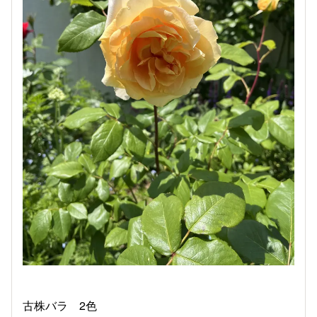
古株バラ 2色