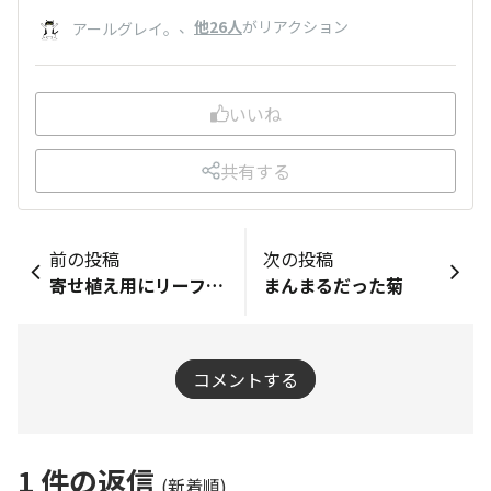
、
他26人
がリアクション
アールグレイ。
いいね
共有する
前の投稿
次の投稿
寄せ植え用にリーフたちをお迎えしました🎶
まんまるだった菊
コメントする
1
件の返信
(新着順)