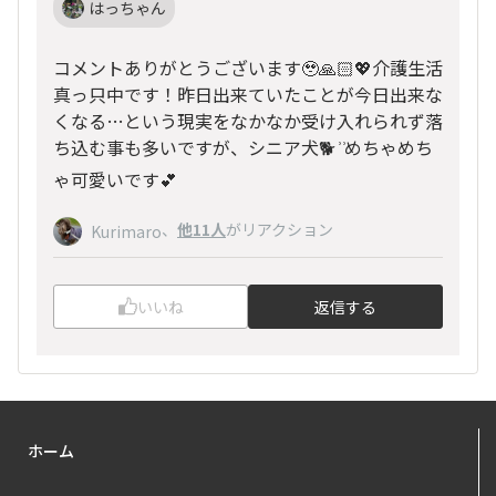
はっちゃん
コメントありがとうございます🥹🙏🏻💖介護生活
真っ只中です！昨日出来ていたことが今日出来な
くなる…という現実をなかなか受け入れられず落
ち込む事も多いですが、シニア犬🐕 ͗ ͗めちゃめち
ゃ可愛いです💕
、
他11人
がリアクション
Kurimaro
いいね
返信する
ホーム