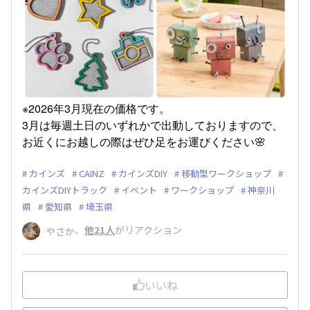
※2026年3月現在の価格です。
3月は毎週土日のいずれかで出動しておりますので、
お近くにお越しの際はぜひ足をお運びください🌸
カインズ
CAINZ
カインズDIY
移動型ワークショップ
カインズDIYトラック
イベント
ワークショップ
神奈川
県
愛知県
埼玉県
、
他21人
がリアクション
やさか
いいね