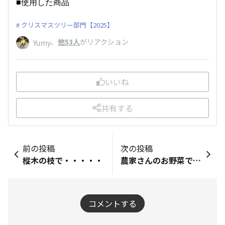
■使用した商品
クリスマスツリー部門【2025】
、
他53人
がリアクション
Yumy
いいね
共有する
前の投稿
次の投稿
樅木の枝で・・・・・
農家さんのお野菜で・・・・
コメントする