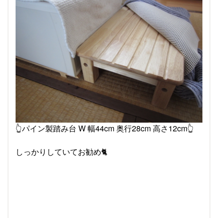
👆パイン製踏み台 W 幅44cm 奥行28cm 高さ12cm👆
しっかりしていてお勧め🐈