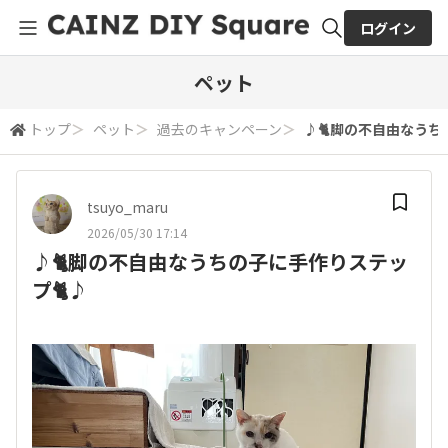
ログイン
全体検索
ペット
トップ
＞
ペット
＞
過去のキャンペーン
＞
♪🐈脚の不自由なうち
検索
tsuyo_maru
2026/05/30 17:14
♪🐈脚の不自由なうちの子に手作りステッ
プ🐈♪