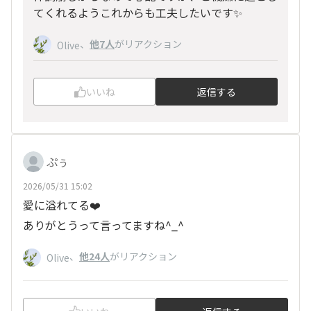
てくれるようこれからも工夫したいです✨
、
他7人
がリアクション
Olive
いいね
返信する
ぷぅ
2026/05/31 15:02
愛に溢れてる❤️
ありがとうって言ってますね^_^
、
他24人
がリアクション
Olive