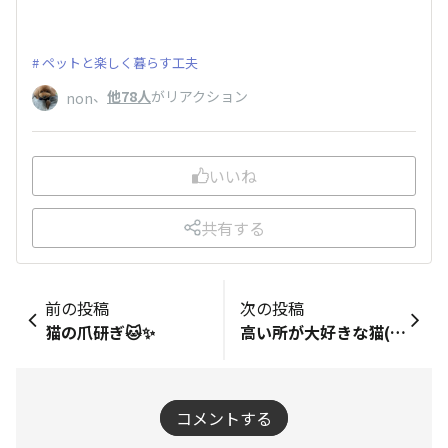
ペットと楽しく暮らす工夫
、
他78人
がリアクション
non
いいね
共有する
前の投稿
次の投稿
猫の爪研ぎ🐱✨
高い所が大好きな猫(タマ)の居場所
コメントする