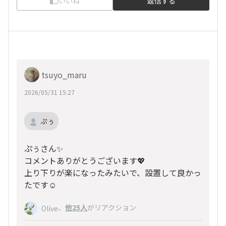
いいね
返信する
tsuyo_maru
2026/05/31 15:27
ぷぅ
ぷぅさん✨
コメントありがとうございます💖
上り下りが楽になったみたいで、設置して良かっ
たです☺
、
他25人
がリアクション
Olive