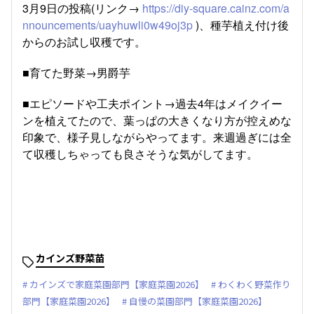
3月9日の投稿(リンク→
https://diy-square.cainz.com/a
nnouncements/uayhuwli0w49oj3p
)、種芋植え付け後
からのお試し収穫です。
■育てた野菜→男爵芋
■エピソードや工夫ポイント→過去4年はメイクイー
ンを植えてたので、葉っぱの大きくなり方が控えめな
印象で、様子見しながらやってます。来週過ぎには全
て収穫しちゃっても良さそうな気がしてます。
カインズ野菜苗
カインズで家庭菜園部門【家庭菜園2026】
わくわく野菜作り
部門【家庭菜園2026】
自慢の菜園部門【家庭菜園2026】