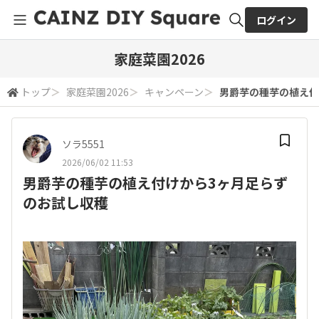
ログイン
全体検索
家庭菜園2026
トップ
＞
家庭菜園2026
＞
キャンペーン
＞
男爵芋の種芋の植え付
検索
ソラ5551
2026/06/02 11:53
男爵芋の種芋の植え付けから3ヶ月足らず
のお試し収穫