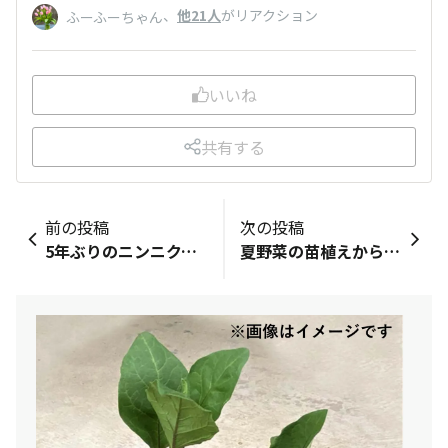
、
他21人
がリアクション
ふーふーちゃん
いいね
共有する
前の投稿
次の投稿
5年ぶりのニンニク、収穫しました
夏野菜の苗植えからひと月半、インゲンとナスの収穫