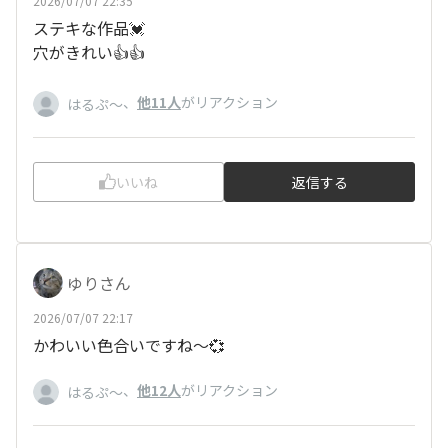
2026/07/07 22:35
ステキな作品💓
穴がきれい👍👍
、
他11人
がリアクション
はるぷ〜
いいね
返信する
ゆりさん
2026/07/07 22:17
かわいい色合いですね～💞
、
他12人
がリアクション
はるぷ〜