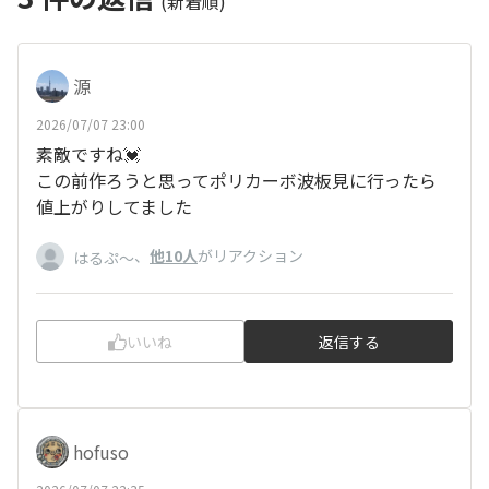
(新着順)
源
2026/07/07 23:00
素敵ですね💓
この前作ろうと思ってポリカーボ波板見に行ったら
値上がりしてました
、
他10人
がリアクション
はるぷ〜
いいね
返信する
hofuso