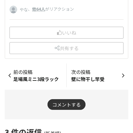
、
他64人
がリアクション
やな
いいね
共有する
前の投稿
次の投稿
足場風ミニ3段ラック
壁に物干し竿受
コメントする
3
件の返信