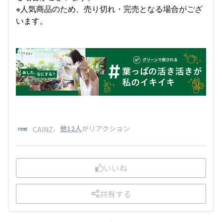
※人気商品のため、売り切れ・完売となる場合がござ
います。
、
他12人
がリアクション
CAINZ
いいね
共有する