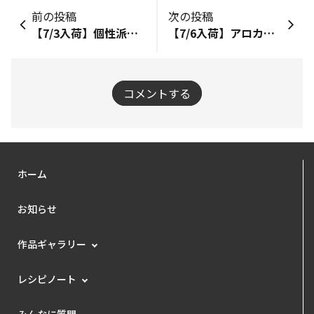
前の投稿
次の投稿
【7/3入荷】個性派グリーンが勢ぞろい！アデニウム・ポーチュラカリア・プラティセリウム入荷しました
【7/6入荷】アロカシア ヴェノム・ハルオチア各種が入荷しました！
コメントする
ホーム
お知らせ
作品ギャラリー
レシピノート
みんなに質問