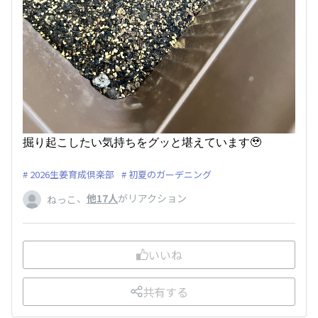
掘り起こしたい気持ちをグッと堪えています🥹
2026生姜育成倶楽部
初夏のガーデニング
、
他17人
がリアクション
ねっこ
いいね
共有する