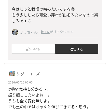
今はじっと我慢の時みたいですね😅
もう少ししたら可愛い芽🌱が出るみたいなので楽
しみです♡
、
他1人
がリアクション
ふうちゃん
いいね
返信する
シダーローズ
2026/05/25 06:05
ꉂ🤣w‪𐤔気持ち分かる〜。
掘り起こしたいよねー。
うちも全く変化無しよ。
でも土の中ではちゃんと伸びてきてると思う。