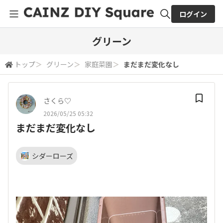
ログイン
全体検索
グリーン
トップ
＞
グリーン
＞
家庭菜園
＞
まだまだ変化なし
検索
さくら♡
2026/05/25 05:32
まだまだ変化なし
シダーローズ