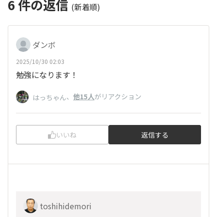
6
件の返信
(新着順)
ダンボ
2025/10/30 02:03
勉強になります！
、
他15人
がリアクション
はっちゃん
いいね
返信する
toshihidemori