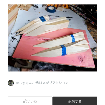
、
他33人
がリアクション
はっちゃん
いいね
返信する