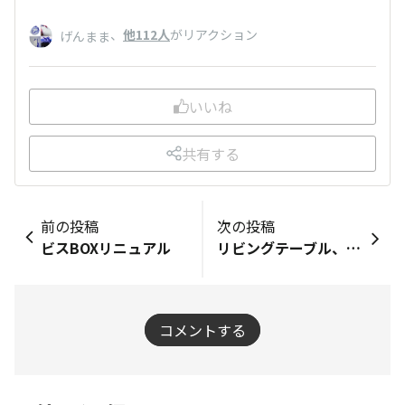
、
他112人
がリアクション
げんまま
いいね
共有する
前の投稿
次の投稿
ビスBOXリニュアル
リビングテーブル、初DIY❣️カネコッチVer.
コメントする