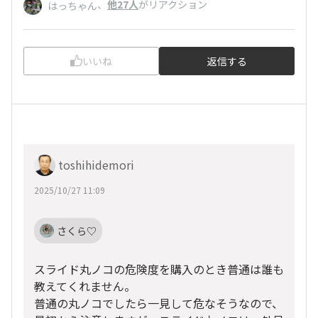
、
他27人
がリアクション
はっちゃん
いいね
返信する
toshihidemori
2025/10/27 11:09
さくら♡
スライド丸ノコの危険度を購入のとき普通は誰も
教えてくれません。
普通の丸ノコでしたら一見して危なそうなので、