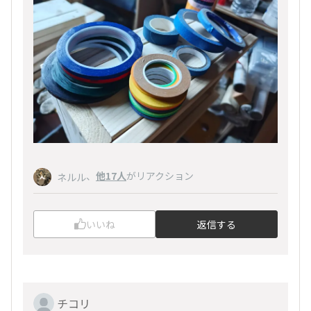
、
他17人
がリアクション
ネルル
いいね
返信する
チコリ