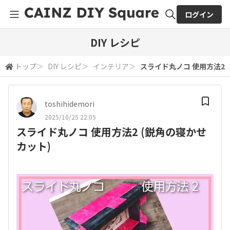
ログイン
全体検索
DIY レシピ
トップ
＞
DIY レシピ
＞
インテリア
＞
スライド丸ノコ 使用方法2 
検索
toshihidemori
2025/10/25 22:05
スライド丸ノコ 使用方法2 (鋭角の寝かせ
カット)