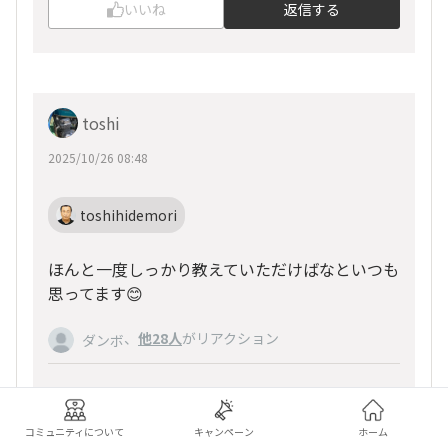
いいね
返信する
toshi
2025/10/26 08:48
toshihidemori
ほんと一度しっかり教えていただけばなといつも
思ってます😊
、
他28人
がリアクション
ダンボ
いいね
返信する
コミュニティについて
キャンペーン
ホーム