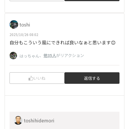
toshi
2025/10/26 08:02
自分もこういう風にできれば良いなぁと思います😊
、
他35人
がリアクション
はっちゃん
いいね
返信する
toshihidemori