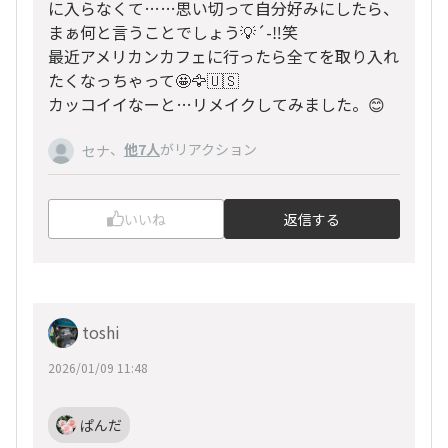
に入らなくて……思い切って自分好みにしたら、
まぁ何と言うことでしょう💡´-‼️笑
最近アメリカンカフェに行ったら全てを取り入れ
たくなっちゃって🤩🦅🇺🇸
カッコイイなーと…リメイクしてみました。😊
、
他7人
がリアクション
セナ
いいね
返信する
toshi
2026/01/09 11:48
ぱんだ