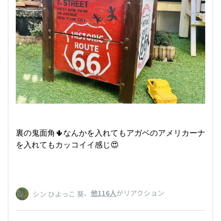
裏の鬼面角🌵なんかを入れてもアガベのアメリカーナ
を入れてもカッコイイ感じ😍
、
他116人
がリアクション
シン ひよっこ 葵