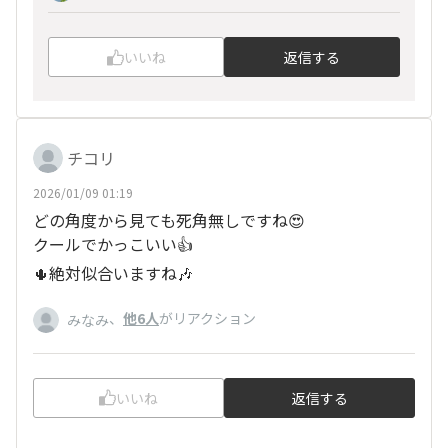
いいね
返信する
チコリ
2026/01/09 01:19
どの角度から見ても死角無しですね😍
クールでかっこいい👍
🌵絶対似合いますね🎶
、
他6人
がリアクション
みなみ
いいね
返信する