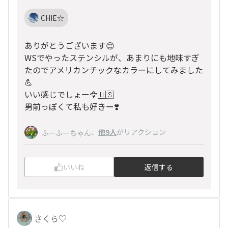
CHIE☆
ありがとうございます😊
WSでやったステンシルが、あまりにも地味すぎ
たのでアメリカンチックなカラーにしてみました
💪
いい感じでしょー🦅🇺🇸
男前っぽくて私も好きー❣️
、
他9人
がリアクション
ふーふーちゃん
いいね
返信する
さくら♡