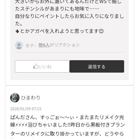
大きいからお外に置いてあるんだけどWSで施し
たステンシルがあまりにも地味で……
自分なりにペイントしたらお気に入りになりまし
た。
🌵とかアガベを入れようと思ってます😊
、
他6人
がリアクション
セナ
いいね
返信する
ひまわり
2026/01/09 07:15
ぱんださん、すっごぉ〜〜ぃ・またまたリメイク光
線⚡️⚡️⚡️⚡️浴びちゃいました‼️昨日から黒板付きプラン
ターのリメイクに取り掛かっていますが、どうやら