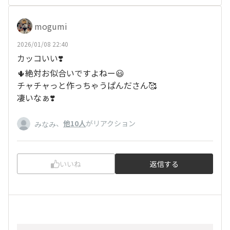
mogumi
2026/01/08 22:40
カッコいい❣️
🌵絶対お似合いですよねー😃
チャチャっと作っちゃうぱんださん🥰
凄いなぁ❣️
、
他10人
がリアクション
みなみ
いいね
返信する