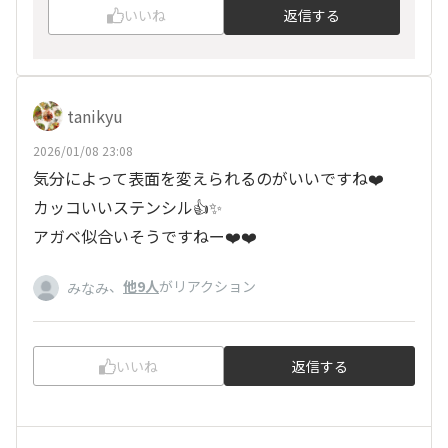
いいね
返信する
tanikyu
2026/01/08 23:08
気分によって表面を変えられるのがいいですね❤️
カッコいいステンシル👍✨
アガベ似合いそうですねー❤️❤️
、
他9人
がリアクション
みなみ
いいね
返信する