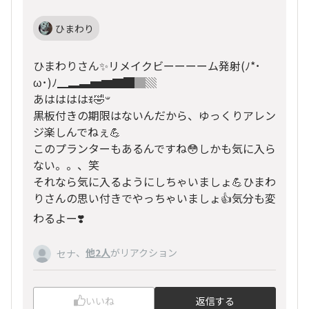
ひまわり
ひまわりさん✨リメイクビーーーーム発射(ﾉ*･
ω･)ﾉ▁▂▃▅▆▇█▓▒
あははははꉂ🤣𐤔
黒板付きの期限はないんだから、ゆっくりアレン
ジ楽しんでねぇ💪
このプランターもあるんですね😳しかも気に入ら
ない。。、笑
それなら気に入るようにしちゃいましょ💪ひまわ
りさんの思い付きでやっちゃいましょ👍気分も変
わるよー❣️
、
他2人
がリアクション
セナ
いいね
返信する