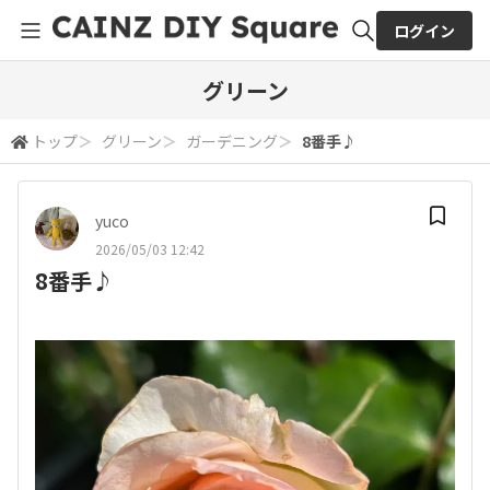
ログイン
全体検索
グリーン
トップ
＞
グリーン
＞
ガーデニング
＞
8番手♪
検索
yuco
2026/05/03 12:42
8番手♪