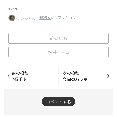
バラ
、
他25人
がリアクション
ラムちゃん
いいね
共有する
前の投稿
次の投稿
7番手♪
今日のバラ🌹
コメントする