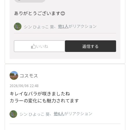
ありがとうございます😊
、
他1人
がリアクション
シン ひよっこ 葵
いいね
返信する
コスモス
2026/06/06 22:48
キレイなバラが咲きましたね
カラーの変化にも魅力されてます
、
他6人
がリアクション
シン ひよっこ 葵