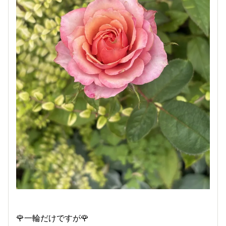
🌹一輪だけですが🌹