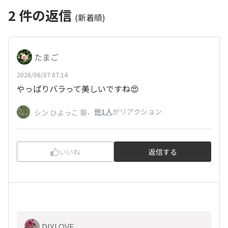
2
件の返信
(新着順)
たまご
2026/06/07 07:14
やっぱりバラって美しいですね😍
、
他1人
がリアクション
シン ひよっこ 葵
いいね
返信する
DIYLOVE