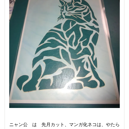
ニャン公 は 先月カット、マンガ化ネコは、やたら