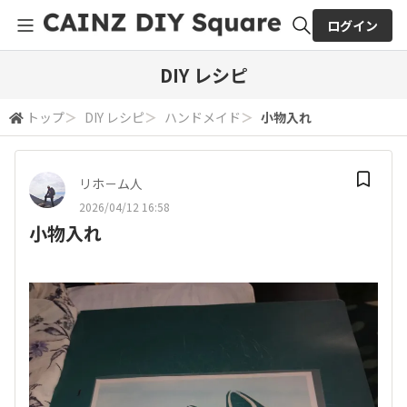
ログイン
全体検索
DIY レシピ
トップ
＞
DIY レシピ
＞
ハンドメイド
＞
小物入れ
検索
リホ－ム人
2026/04/12 16:58
小物入れ