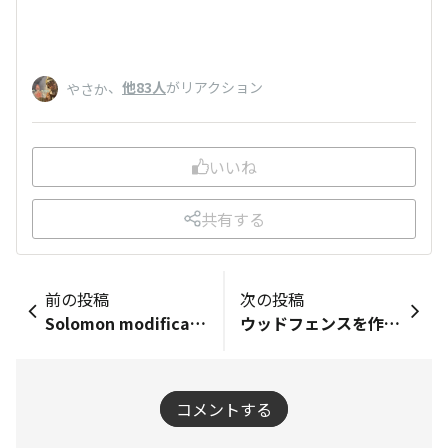
、
他83人
がリアクション
やさか
いいね
共有する
前の投稿
次の投稿
Solomon modification Cobraその43
ウッドフェンスを作る、からのぉ〜
コメントする