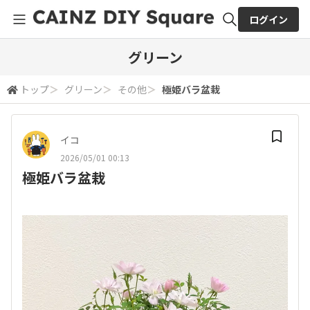
ログイン
全体検索
グリーン
トップ
＞
グリーン
＞
その他
＞
極姫バラ盆栽
検索
イコ
2026/05/01 00:13
極姫バラ盆栽