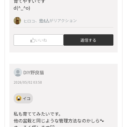
育てやすいです
d(^_^o)
、
他4人
がリアクション
ヒロコ
いいね
返信する
DIY野良猫
2026/05/02 03:58
イコ
私も育ててみたいです。
他の盆栽と同じような管理方法なのかしら🐾