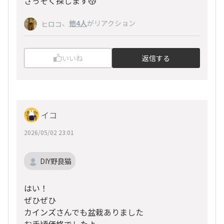
さっそく探します😽
、
他4人
がリアクション
ヒロコ
いいね
返信する
イコ
2026/05/02 23:01
DIY野良猫
はい！
ぜひぜひ
カインズさんでも盆栽ありました
お手頃価格でしたよ