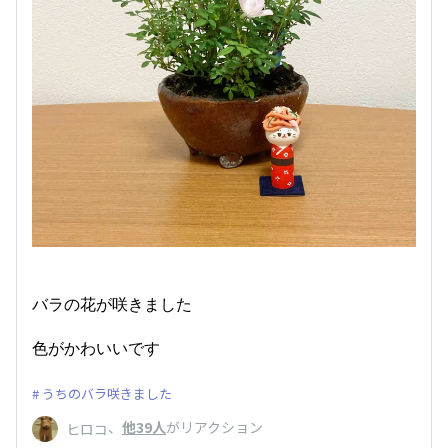
バラの花が咲きました
色がかわいいです
うちのバラ咲きました
、
他39人
がリアクション
ヒロコ