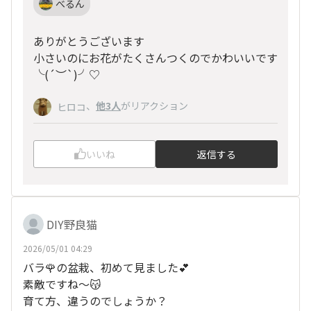
べるん
ありがとうございます
小さいのにお花がたくさんつくのでかわいいです
╰(
´︶`
)╯♡
、
他3人
がリアクション
ヒロコ
いいね
返信する
DIY野良猫
2026/05/01 04:29
バラ🌹の盆栽、初めて見ました💕
素敵ですね～😽
育て方、違うのでしょうか？