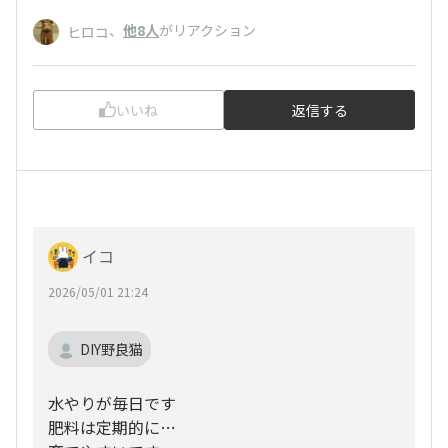
、
他8人
がリアクション
ヒロコ
いいね
返信する
イコ
2026/05/01 21:24
DIY野良猫
水やりが毎日です
肥料は定期的に…