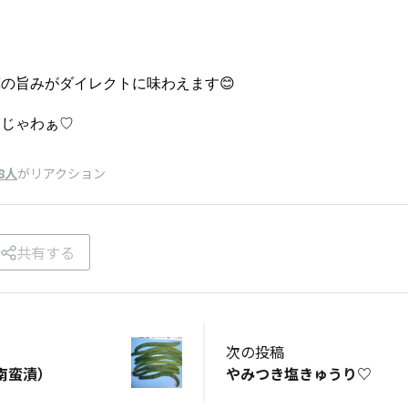
の旨みがダイレクトに味わえます😊
はじゃわぁ♡
8人
がリアクション
共有する
次の投稿
南蛮漬）
やみつき塩きゅうり♡