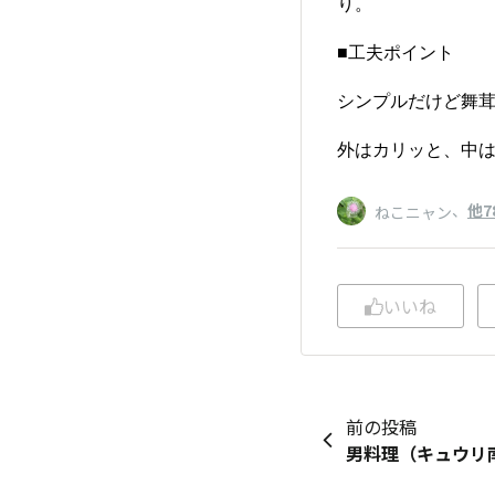
り。
■工夫ポイント
シンプルだけど舞茸
外はカリッと、中
、
他7
ねこニャン
いいね
前の投稿
男料理（キュウリ