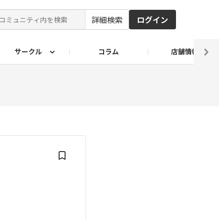
詳細検索
ログイン
サークル
コラム
店舗情報
ピ
ド2026
その他 レシピ
わが家のおうち麺
麺レシピ