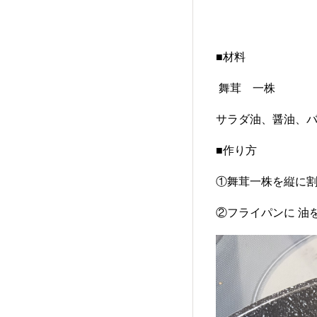
■材料
舞茸 一株
サラダ油、醤油、
■作り方
①舞茸一株を縦に
②フライパンに 油