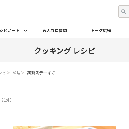
シピノート
みんなに質問
トーク広場
ッキング レシピ
ペット
ワークショップ
ペット レシピ
その他
ワークショップ レシ
DIYアワー
クッキング レシピ
シピ
＞
料理
＞
舞茸ステーキ♡
 21:43