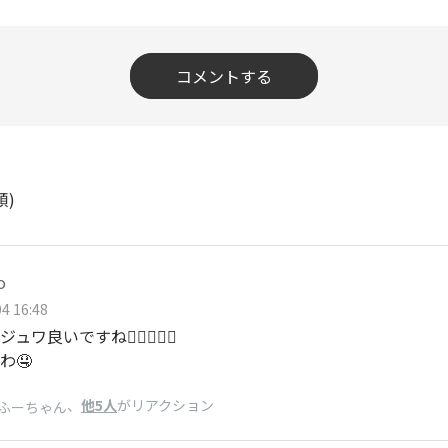
コメントする
順)
o
4 16:48
ュワ良いですね👍🏻👍🏻✨
わ🤤
、
他5人
がリアクション
ふーちゃん