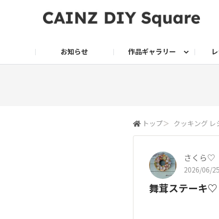
お知らせ
作品ギャラリー
レ
DIY
DIY レシピ
ドッグサークル
グリーン入荷情報
グリーン
グリーン レシピ
クッキング
ク
家庭菜園2026
トップ
＞
クッキング レ
さくら♡
2026/06/25
舞茸ステーキ♡