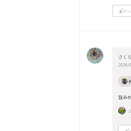
い
さく
2026/0
旨みが