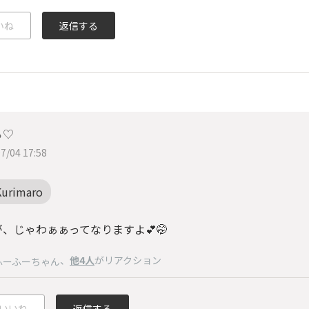
いね
返信する
ら♡
7/04 17:58
Kurimaro
、じゃわぁぁってなりますよ💕🤭
、
他4人
がリアクション
ふーふーちゃん
いいね
返信する