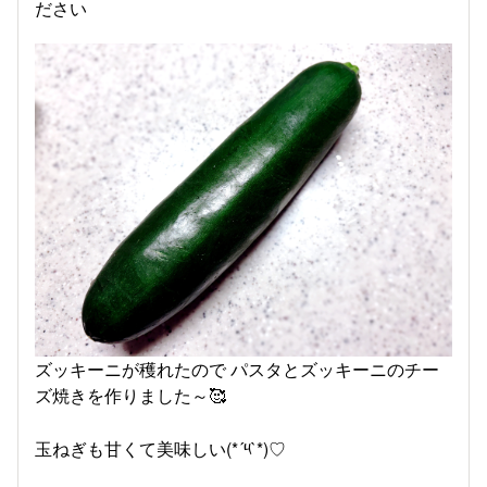
ださい
ズッキーニが穫れたので パスタとズッキーニのチー
ズ焼きを作りました～🥰
玉ねぎも甘くて美味しい(*´༥`*)♡