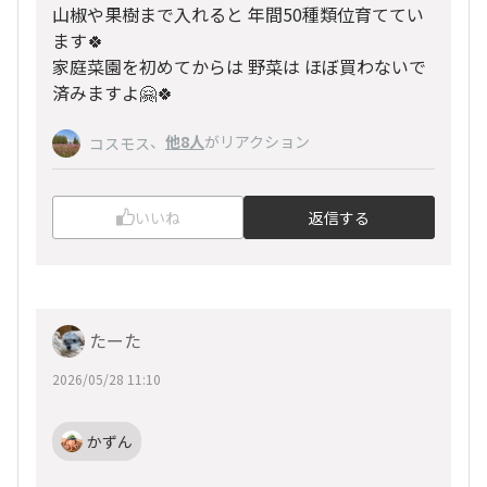
山椒や果樹まで入れると 年間50種類位育ててい
ます🍀
家庭菜園を初めてからは 野菜は ほぼ買わないで
済みますよ🤗🍀
、
他8人
がリアクション
コスモス
いいね
返信する
たーた
2026/05/28 11:10
かずん