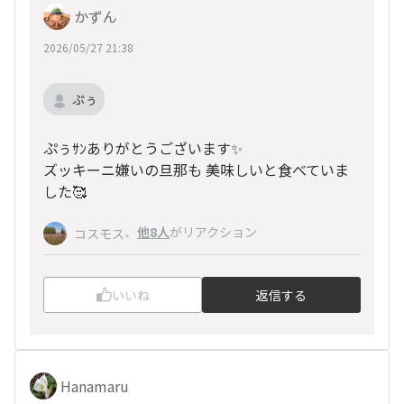
かずん
2026/05/27 21:38
ぷぅ
ぷぅｻﾝありがとうございます✨
ズッキーニ嫌いの旦那も 美味しいと食べていま
した🥰
、
他8人
がリアクション
コスモス
いいね
返信する
Hanamaru