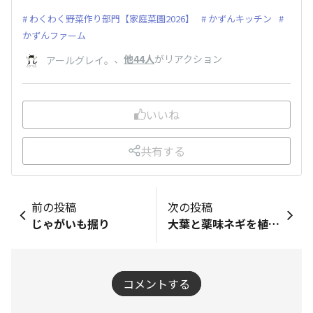
わくわく野菜作り部門【家庭菜園2026】
かずんキッチン
かずんファーム
、
他44人
がリアクション
アールグレイ。
いいね
共有する
前の投稿
次の投稿
じゃがいも掘り
大葉と薬味ネギを植えました
コメントする