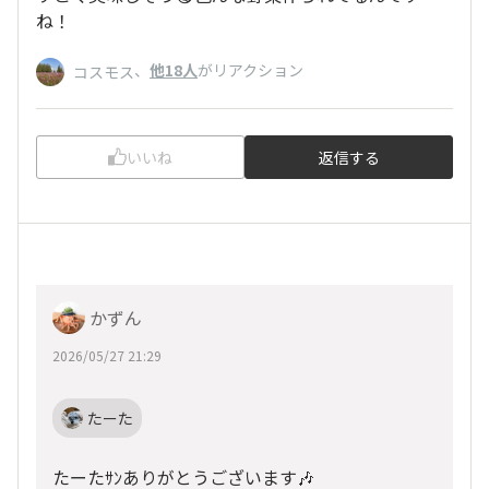
ね！
、
他18人
がリアクション
コスモス
いいね
返信する
かずん
2026/05/27 21:29
たーた
たーたｻﾝありがとうございます🎶