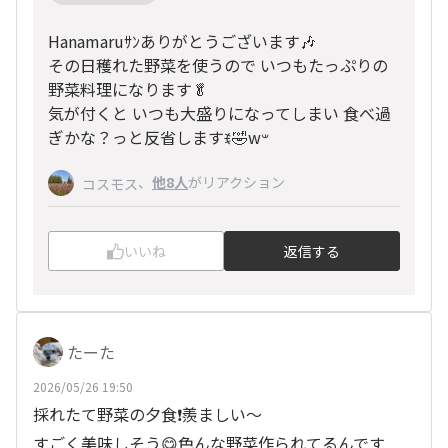
Hanamaruｻﾝありがとうございます🎶
その日穫れた野菜を使うので いつもたっぷりの
野菜料理になります🥬
気が付くと いつも大盛りになってしまい 食べ過
ぎかな？っと反省しますꉂ🤣w‪𐤔
、
他8人
がリアクション
コスモス
いいね
返信する
たーた
2026/05/26 19:50
採れたて野菜の夕食❗️羨ましい〜
すごく美味しそう😋色んな野菜作られてるんです