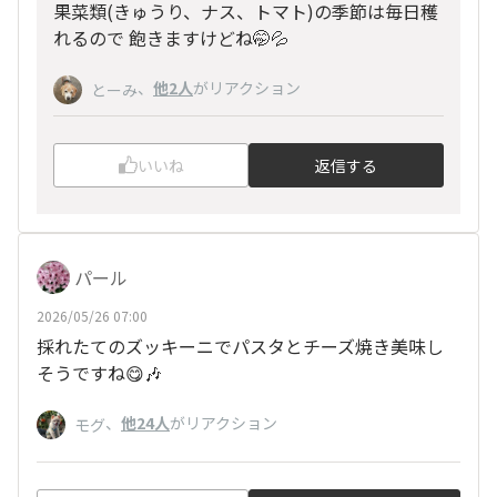
果菜類(きゅうり、ナス、トマト)の季節は毎日穫
れるので 飽きますけどね🤭💦
、
他2人
がリアクション
とーみ
いいね
返信する
パール
2026/05/26 07:00
採れたてのズッキーニでパスタとチーズ焼き美味し
そうですね😋🎶
、
他24人
がリアクション
モグ