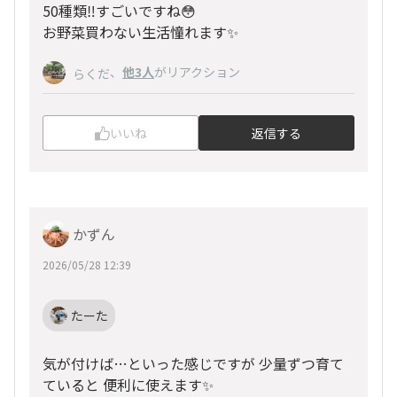
50種類‼️すごいですね😳
お野菜買わない生活憧れます✨
、
他3人
がリアクション
らくだ
いいね
返信する
かずん
2026/05/28 12:39
たーた
気が付けば…といった感じですが 少量ずつ育て
ていると 便利に使えます✨