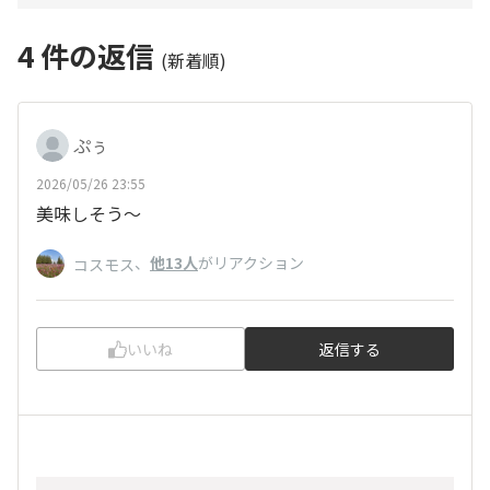
4
件の返信
(新着順)
ぷぅ
2026/05/26 23:55
美味しそう〜
、
他13人
がリアクション
コスモス
いいね
返信する