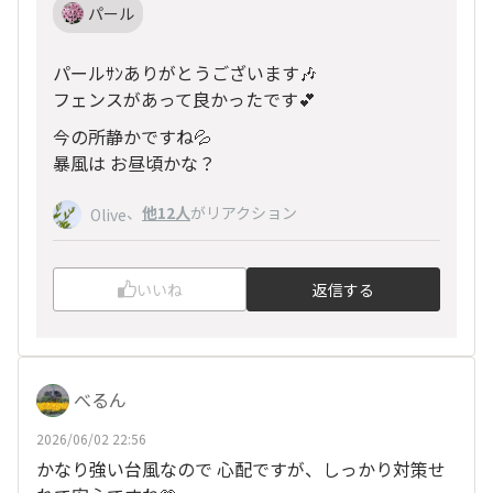
パール
パールｻﾝありがとうございます🎶
フェンスがあって良かったです💕
今の所静かですね💦
暴風は お昼頃かな？
、
他12人
がリアクション
Olive
いいね
返信する
べるん
2026/06/02 22:56
かなり強い台風なので 心配ですが、しっかり対策せ