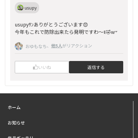
usupy
usupyｻﾝありがとうございます😍
今年もこれで防除出来たら発明ですわ～ꉂ🤣w‪𐤔
、
他5人
がリアクション
おゆもなち
いいね
返信する
ホーム
お知らせ
作品ギャラリー