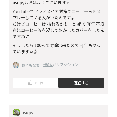
usupyｻﾝおはようございます✨
YouTubeでアワノメイガ対策でコーヒー液をス
プレーしている人がいたんですよ
だけどコーヒーは 枯れるかも…と 嫌で 昨年 不織
布にコーヒー液を浸して乾かしたカバーをしたん
ですね💕︎
そうしたら 100%で防除出来たので 今年もやっ
ています☺️👍
、
他8人
がリアクション
おゆもなち
いいね
返信する
usupy