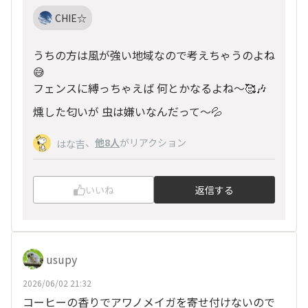
CHIE☆
うちの方は風が強い地域なので考えちゃうのよね
😅
フェンスに縛っちゃえば 何とかなるよね～🥰🎶
燻した匂いが 虫は嫌いなんだって～💦
、
他8人
がリアクション
はな吉
いいね
返信する
usupy
2026/06/02 21:32
コーヒーの香りでアワノメイガを寄せ付けないので