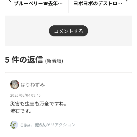
ブルーベリー🫐去年より期待😍
ヨボヨボのデストロイヤー…🤭
コメントする
5
件の返信
(新着順)
はりねずみ
2026/06/04 09:45
災害も虫害も万全ですね。
流石です。
、
他6人
がリアクション
Olive