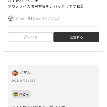
れて安心ですね💗
アワノメイガ防除対策も、バッチリですね✌️
、
他15人
がリアクション
Olive
いいね
返信する
かずん
2026/06/03 09:57
べるん