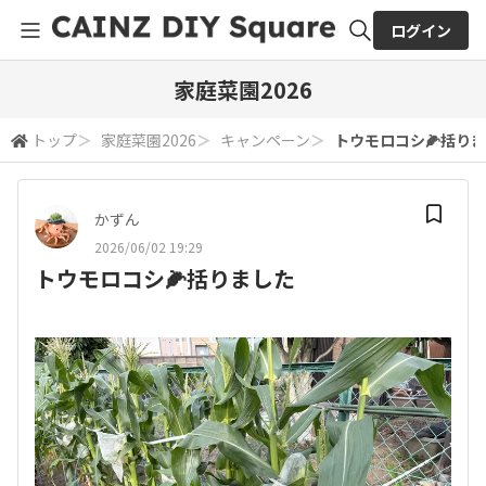
ログイン
全体検索
家庭菜園2026
トップ
＞
家庭菜園2026
＞
キャンペーン
＞
トウモロコシ🌽括り
検索
かずん
2026/06/02 19:29
トウモロコシ🌽括りました