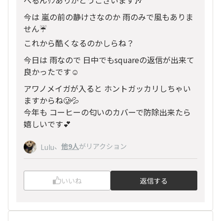
べるんｻﾝありがとうございます🎶
今は 嵐の前の静けさなのか 雨のみで風もありま
せん☔️
これから酷くなるのかしらね？
今日は 雨なので 日中でもsquareの返信が出来て
良かったです☺️
アワノメイガが入ると ホントガッカリしちゃい
ますからね🥲💦
今年も コーヒーの匂いのカバーで防除出来たら
嬉しいです💕
、
他9人
がリアクション
Lulu
いいね
返信する