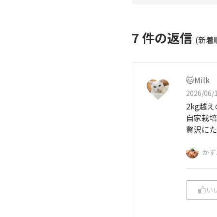
7
件の返信
(新着
🐱Milk
2026/06/1
2kg越
自家栽培
贅沢にた
かず
い