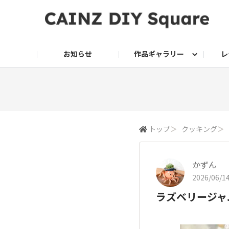
お知らせ
作品ギャラリー
レ
DIY
DIY レシピ
ドッグサークル
グリーン入荷情報
グリーン
グリーン レシピ
クッキング
ク
家庭菜園2026
トップ
＞
クッキング
＞
かずん
2026/06/14
ラズベリージャ