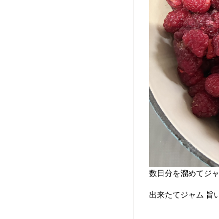
数日分を溜めてジ
出来たてジャム 旨い