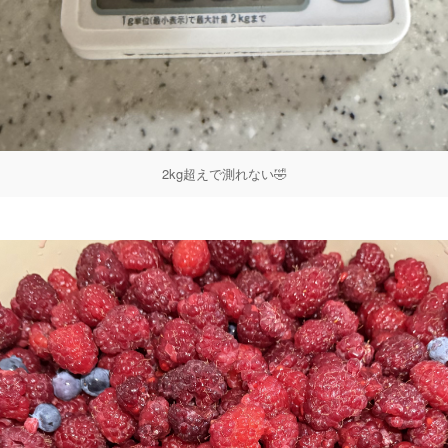
2kg超えで測れない🤣