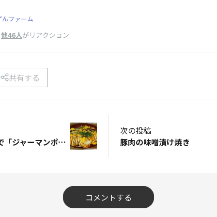
ずんファーム
、
他46人
がリアクション
共有する
次の投稿
昨晩はキタアカリで「ジャーマンポテト」🇩🇪🥔
豚肉の味噌󠄀漬け焼き
コメントする