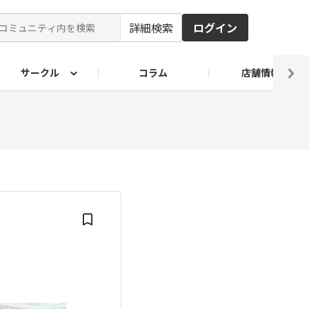
詳細検索
ログイン
サークル
コラム
店舗情報
ピ
ド2026
その他 レシピ
わが家のおうち麺
麺レシピ