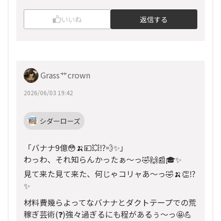
いいね
返信する
Grass艹crown
2026/06/03 19:42
シダーローズ
「バナナ9億😳🍌💴💥⁉️💨✨」
わっわ、それ知らんかったぁ〜っ🤣🙌📰🎓✨
見て来た見て来た、何じゃコリャあ〜っ🤣🍌👏⁉️
✨
材料費幾らよってなバナナとダクトテープでの荒
稼ぎ芸術(❓)強々過ぎるにも程があるぅ〜っ🤩💪