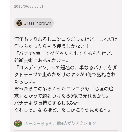
2026/06/03 08:31
Grass艹crown
何年もすりおろしニンニクだったけど、これだけ
作っちゃったらもう使うしかない！
「バナナ9億」でググッたら出てくるんだけど、
前衛芸術にあるんだよー。
「コメディアン」って題名の、単なるバナナをダ
クトテープで止めただけのヤツが9億で落札され
たらしい。
だったらこの吊らくったニンニクも「心理の追
求」とかって題名つけたら9億で売れるかも。
バナナより長持ちするしꉂ🤣w‪𐤔
ぐわしっ。なるほど、たしかにそう見える〜。
、
他4人
がリアクション
ふーふーちゃん