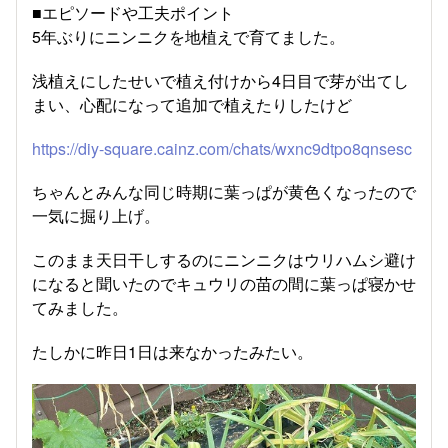
■エピソードや工夫ポイント
5年ぶりにニンニクを地植えで育てました。
浅植えにしたせいで植え付けから4日目で芽が出てし
まい、心配になって追加で植えたりしたけど
https://diy-square.cainz.com/chats/wxnc9dtpo8qnsesc
ちゃんとみんな同じ時期に葉っぱが黄色くなったので
一気に掘り上げ。
このまま天日干しするのにニンニクはウリハムシ避け
になると聞いたのでキュウリの苗の間に葉っぱ寝かせ
てみました。
たしかに昨日1日は来なかったみたい。