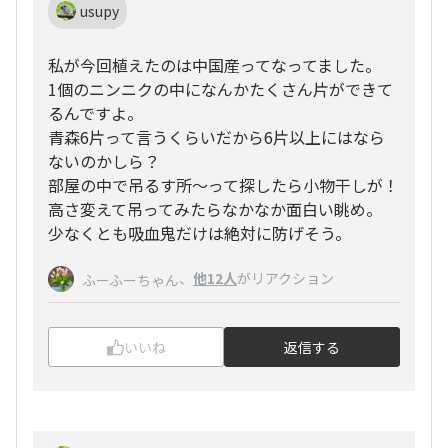
usupy
私が今回植えたのは中国産ってなってました。
1個のニンニクの中になんかたくさん片ができて
るんですよ。
青森6片って言うくらいだから6片以上にはなら
ないのかしら？
部屋の中で吊るす所〜って探したら小物干しが！
高さ変えて吊ってみたらなかなか面白い眺め。
少なくとも吸血鬼だけは絶対に防げそう。
、
他12人
がリアクション
ふーふーちゃん
いいね
返信する