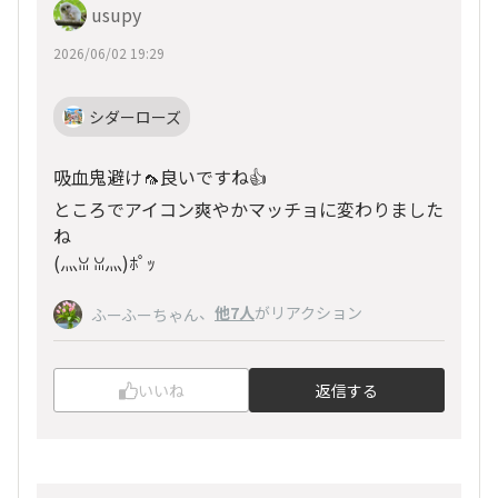
usupy
2026/06/02 19:29
シダーローズ
吸血鬼避け🦟良いですね👍
ところでアイコン爽やかマッチョに変わりました
ね
(灬ꈍ ꈍ灬)ﾎﾟｯ
、
他7人
がリアクション
ふーふーちゃん
いいね
返信する