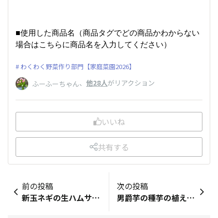
■使用した商品名（商品タグでどの商品かわからない
場合はこちらに商品名を入力してください）
わくわく野菜作り部門【家庭菜園2026】
、
他28人
がリアクション
ふーふーちゃん
いいね
共有する
前の投稿
次の投稿
新玉ネギの生ハムサラダ
男爵芋の種芋の植え付けから3ヶ月足らずのお試し収穫