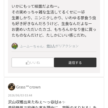
いかにもって絵面だよねー。
その実めっちゃ雑な生活してるくせにー🤣
生姜しかり、ニンニクしかり、いわゆる蓼食う虫
も好き好きなんだろうけど、生食なんだよなー
お褒めいただいたカゴ、もちろんかなり昔に買っ
たものなんだけど、たしかにいい感じだわ。
、
他3人
がリアクション
ふーふーちゃん
いいね
返信する
Grass艹crown
2026/06/03 03:44
沢山収穫出来たねぇ〜っ😆🙌🧄✨
普段簡単で安価な事を理由に、市販のすりおろしを