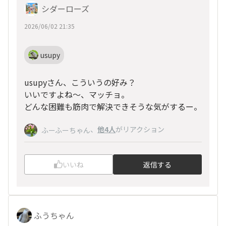
シダーローズ
2026/06/02 21:35
usupy
usupyさん、こういうの好み？
いいですよね〜、マッチョ。
どんな困難も筋肉で解決できそうな気がするー。
、
他4人
がリアクション
ふーふーちゃん
いいね
返信する
ふうちゃん