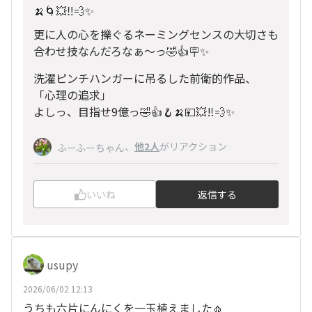
🍌🌀💥‼️💨✨
更に人の心を擽ぐるネーミングセンスの大切さも
合わせ技なんだろなぁ〜っ🤣👍🪧✨
洗濯ピンチハンガーに吊るした前衛的作品、
「心理の追求」
よしっ、目指せ9億っ🤣👍🪝🍌💴💥‼️💨✨
、
他2人
がリアクション
ふーふーちゃん
いいね
返信する
usupy
2026/06/02 12:13
うちも六片にんにくを一玉植えました🧄