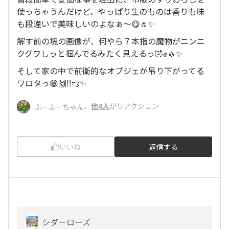
使っちゃうんだけど、やっぱり生のものは香りも味
も段違いで美味しいのよなぁ〜😋🧄✨
解す前の塊の画像が、何やら７本指の魔物がニンニ
クグワしっと掴んでるみたく見えるっ🤣✊🧄✨
そして家の中で前衛的なオブジェが吊り下がってる
ワロタっ😁🙌‼️💨✨
、
他4人
がリアクション
ふーふーちゃん
いいね
返信する
シダーローズ