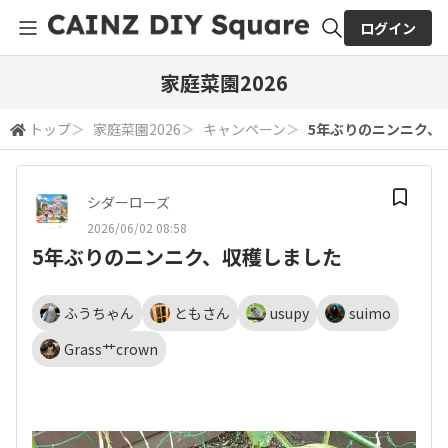
ログイン
全体検索
家庭菜園2026
トップ
＞
家庭菜園2026
＞
キャンペーン
＞
5年ぶりのニンニク、
検索
シダーローズ
2026/06/02 08:58
5年ぶりのニンニク、収穫しました
ふうちゃん
ともさん
usupy
suimo
Grass艹crown