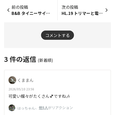
前の投稿
次の投稿
B&B タイニーサインボード
HL.19 トリマーと電動糸鋸で作るウクレレみたいな…
コメントする
3
件の返信
(新着順)
くままん
2026/05/10 23:56
可愛い蝶々がたくさん💕ですね🎶
、
他5人
がリアクション
はっちゃん