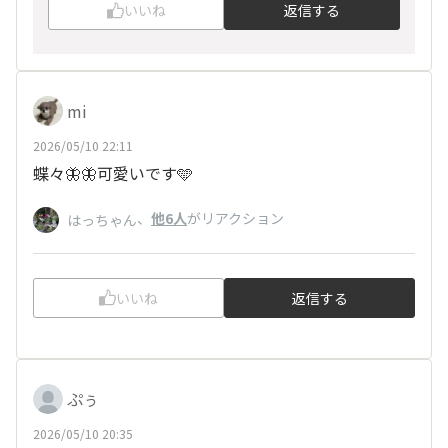
いいね
返信する
mi
2026/05/10 22:11
蝶々🦋🦋可愛いです🩵
、
他6人
がリアクション
はっちゃん
いいね
返信する
ぷぅ
2026/05/10 20:35