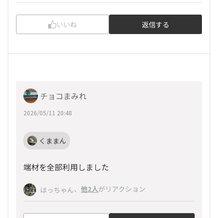
いいね
返信する
チョコまみれ
2026/05/11 20:48
くままん
端材を全部利用しました
、
他2人
がリアクション
はっちゃん