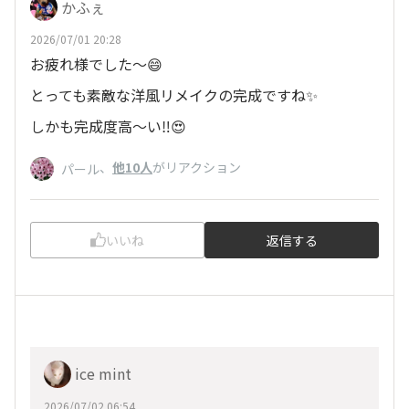
かふぇ
2026/07/01 20:28
お疲れ様でした～😄
とっても素敵な洋風リメイクの完成ですね✨
しかも完成度高〜い‼️😍
、
他10人
がリアクション
パール
いいね
返信する
ice mint
2026/07/02 06:54