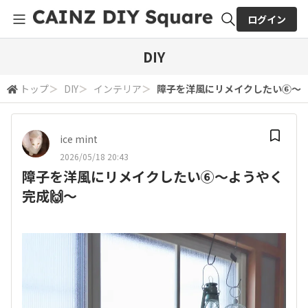
ログイン
全体検索
DIY
トップ
＞
DIY
＞
インテリア
＞
障子を洋風にリメイクしたい⑥〜よ
検索
ice mint
2026/05/18 20:43
障子を洋風にリメイクしたい⑥〜ようやく
完成🙌〜