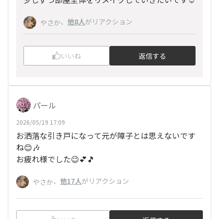
、
他8人
がリアクション
やさか
いいね
返信する
パール
2026/05/19 17:09
お洒落な引き戸になって元が障子とは思えないです
ね😊🎶
お疲れ様でした😉💕🎵
、
他17人
がリアクション
やさか