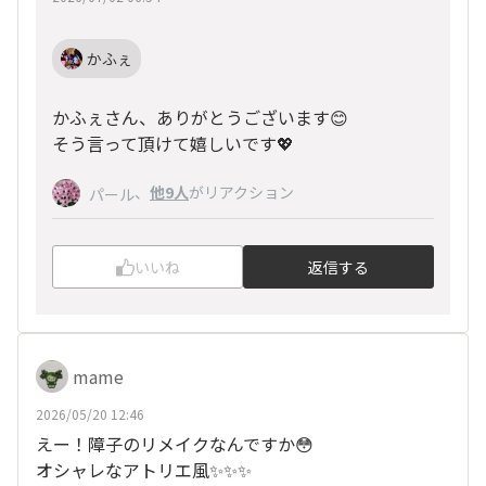
かふぇ
かふぇさん、ありがとうございます😊
そう言って頂けて嬉しいです💖
、
他9人
がリアクション
パール
いいね
返信する
mame
2026/05/20 12:46
えー！障子のリメイクなんですか😳
オシャレなアトリエ風✨✨✨