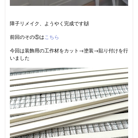
障子リメイク、ようやく完成です🙌
前回のその⑤は
こちら
今回は装飾用の工作材をカット→塗装→貼り付けを行
いました