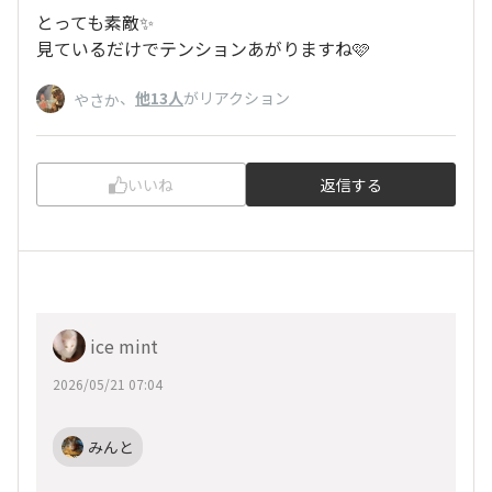
とっても素敵✨
見ているだけでテンションあがりますね🩷
、
他13人
がリアクション
やさか
いいね
返信する
ice mint
2026/05/21 07:04
みんと