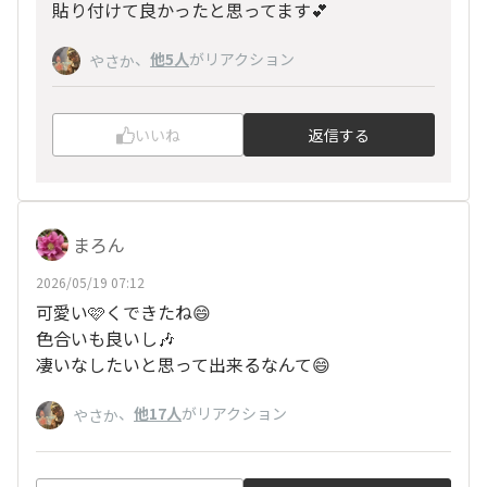
貼り付けて良かったと思ってます💕
、
他5人
がリアクション
やさか
いいね
返信する
まろん
2026/05/19 07:12
可愛い🩷くできたね😄
色合いも良いし🎶
凄いなしたいと思って出来るなんて😄
、
他17人
がリアクション
やさか