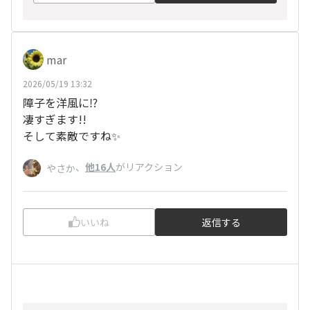
mar
2026/05/19 13:32
障子を洋風に⁉️
凄すぎます!!
そして素敵ですね✨️
、
他16人
がリアクション
やさか
いいね
返信する