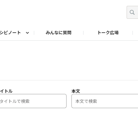
シピノート
みんなに質問
トーク広場
ッキング レシピ
ペット
ワークショップ
ペット レシピ
その他
ワークショップ レシ
DIYアワー
イトル
本文