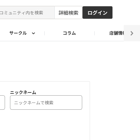
詳細検索
ログイン
サークル
コラム
店舗情報
ピ
ド2026
その他 レシピ
わが家のおうち麺
麺レシピ
ニックネーム