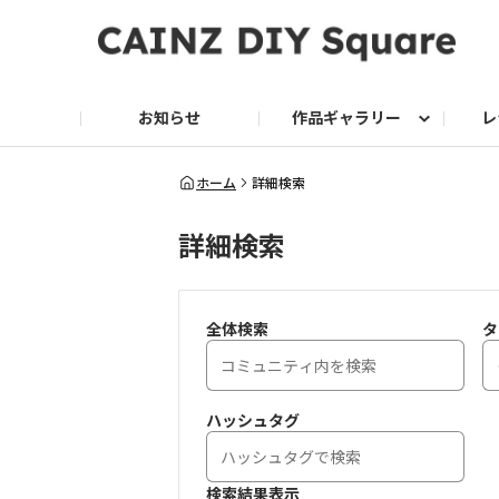
お知らせ
作品ギャラリー
レ
DIY
DIY レシピ
ドッグサークル
グリーン入荷情報
グリーン
グリーン レシピ
クッキング
ク
ホーム
詳細検索
詳細検索
家庭菜園2026
全体検索
タ
ハッシュタグ
検索結果表示