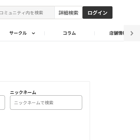
詳細検索
ログイン
サークル
コラム
店舗情報
ピ
ド2026
その他 レシピ
わが家のおうち麺
麺レシピ
ニックネーム