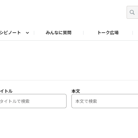
シピノート
みんなに質問
トーク広場
ッキング レシピ
ペット
ワークショップ
ペット レシピ
その他
ワークショップ レシ
DIYアワー
イトル
本文