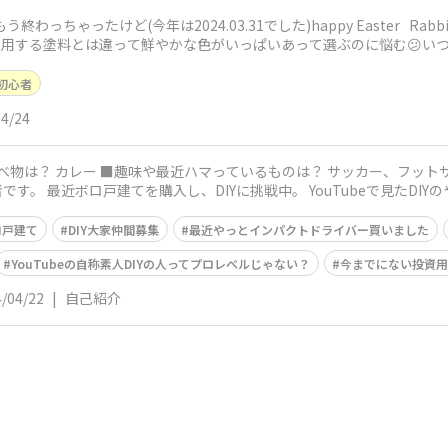
終わっちゃったけど(今年は2024.03.31でした)happy Easter Ra
で使用する塗料とは違って鮮やかな色がいっぱいあって選ぶのに悩む😕い
初心者
04/24
心者です。 最近ボロ戸建てを購入し、DIYに挑戦中。 YouTubeで見たD
ロ戸建て
DIY大家仲間募集
最近やっとインパクトドライバー買いました
YouTubeの自称素人DIYの人ってプロレベルじゃない？
今までにない投資用
/04/22
|
自己紹介