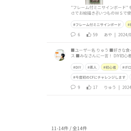
"フレーム付ミニサインボード" もう
🎨でお絵描き✌️いつものＷＳ
フレーム付ミニサインボード
6
59
あや
|
2024/
■ユーザー名 りゅう ■好きな食べ物は？ カレー ■趣味や最近ハマっているものは？ サッカー、フットサル、DIY ■挑戦したいDIYは？ 天井クロ
ス ■みなさんに一言！ DIY初
DIY
素人
初心者
ボ
今度初のCFにチャレンジします
9
17
りゅう
|
2024
11-14件 / 全14件