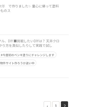
bbit🐰 で作りました✨ 童心に帰って塗料
つものス
IYのやり方を真似したりして実践で試し
今度初のペンキ塗りにチャレンジします
物件サイト作ろうか迷い中
‹
1
2