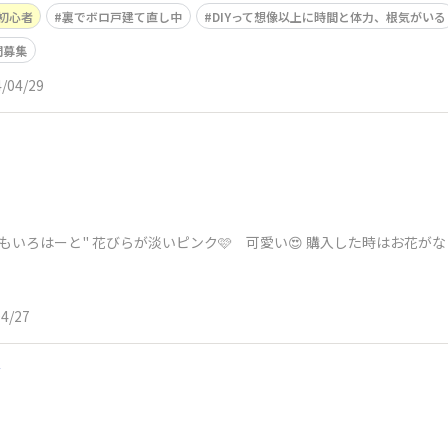
初心者
裏でボロ戸建て直し中
DIYって想像以上に時間と体力、根気がいる
間募集
/04/29
もいろはーと" 花びらが淡いピンク🩷 可愛い😍 購入した時はお花が
04/27
ド