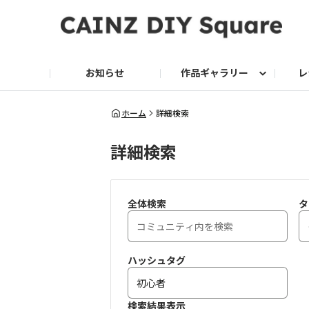
お知らせ
作品ギャラリー
レ
DIY
DIY レシピ
ドッグサークル
グリーン入荷情報
グリーン
グリーン レシピ
クッキング
ク
ホーム
詳細検索
詳細検索
家庭菜園2026
全体検索
タ
ハッシュタグ
検索結果表示