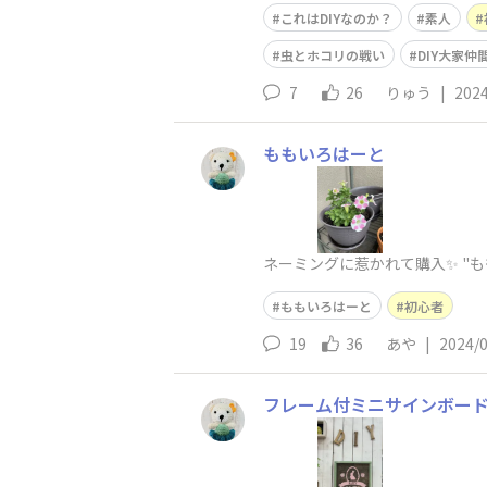
これはDIYなのか？
素人
虫とホコリの戦い
DIY大家仲
7
26
りゅう
|
2024
ももいろはーと
ネーミングに惹かれて購入✨ "も
ももいろはーと
初心者
19
36
あや
|
2024/
フレーム付ミニサインボー