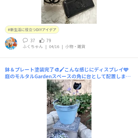
新生活に役立つDIYアイデア
37
79
ふくちゃん
|
04/16
|
小物・雑貨
鉢＆プレート塗装完了🎨🖌️こんな感じにディスプレイ🩵
庭のモルタルGardenスペースの角に台として配置しまし
た🩵小さなサビサビの椅子もアイアンブルーで塗装水色に
塗った小さな鉢にお似合い苗を植えて一緒にディスプレイ
🩵こんな感じのコーナーにオリーブ🫒の木枝おろしした幹
利用してアリスキャラクターの小さなブランコ下げました
🩵