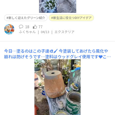
新しく迎えたグリーン紹介
新生活に役立つDIYアイデア
18
77
ふくちゃん
|
04/13
|
エクステリア
今日…塗るのはこの子達🎨🖌️
今塗装してあげたら風化や
崩れは防げそうです…塗料はウッドグレイ使用です🩶こち
らのプレートもウッドグレイで塗装少し汚し加えて鉢の上
に乗せて寄せ植え鉢の台にします🩵