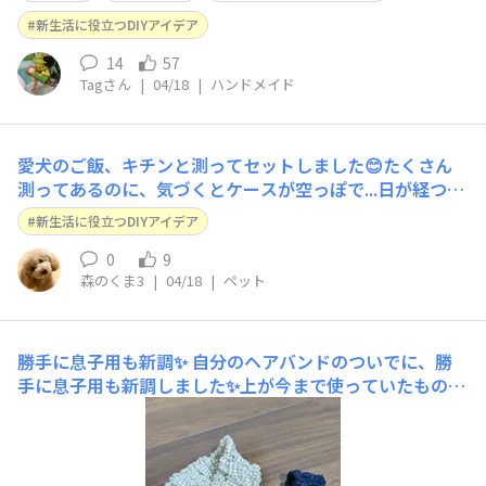
新生活に役立つDIYアイデア
14
57
Tagさん
|
04/18
|
ハンドメイド
愛犬のご飯、キチンと測ってセットしました😊たくさん
測ってあるのに、気づくとケースが空っぽで...日が経つの
って早く感じます😅
新生活に役立つDIYアイデア
0
9
森のくま3
|
04/18
|
ペット
勝手に息子用も新調✨
自分のヘアバンドのついでに、勝
手に息子用も新調しました✨上が今まで使っていたもの、
下が新しいの。毎日使うのでかなりくたびれていました💦