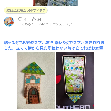
新生活に役立つDIYアイデア
4
34
ふくちゃん
|
04/12
|
エクステリア
端材3枚でお家型スマホ置き
端材3枚でスマホ置き作りま
した。立てて横から見た所使わない時は立てればお家置き
物として飾れます。三角の端材厚め、薄めとかまぼこ板ぐ
らいの端材使わない時はお家型の置物横にしてスマホを置
き投稿するのに斜めが使いやすいスマホを置いた所