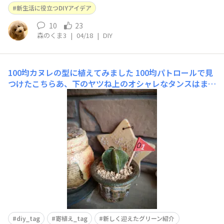
作りました♪無駄のない作品に生まれ変わって満足❤️愛犬
新生活に役立つDIYアイデア
も一緒にお座りしちゃって...😅
10
23
森のくま3
|
04/18
|
DIY
100均カヌレの型に植えてみました
100均パトロールで見
つけたこちらあ、下のヤツね上のオシャレなタンスはまた
違うこと考えてるので後日DAISOで見つけたこの子入れる
のにちょうど良い大きさ💕さっそくプライマー塗布して下
穴開けて色塗り開始🎨🖌️目立たないけどサビ塗装シール
を貼ってちょっと汚してみたら……やり過ぎたーー🤣🤣🤣
いっぱい貼って
diy_tag
寄植え_tag
新しく迎えたグリーン紹介