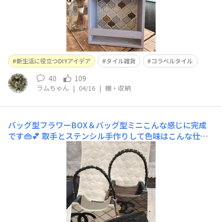
新生活に役立つDIYアイデア
タイル雑貨
コラベルタイル
40
109
ラムちゃん
|
04/16
|
棚・収納
バッグ型フラワーBOX＆バッグ型ミニこんな感じに完成
です👜💕
取手とステンシル手作りして色味はこんな仕上
がりに手作りCHANEL風に成りました…しばらくCHANEL
のバッグもお財布も使ってませんでしたがバッグ型フラワ
ーBOXは色々に楽しく使えそうです💕こちらのバッグは
表面と裏面ロゴの色を変えてみましたホワイトとブラック
てそれぞれ雰囲気かわりますね麻紐のフリンジ