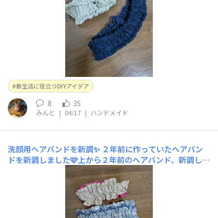
新生活に役立つDIYアイデア
8
35
みんと
|
04/17
|
ハンドメイド
洗顔用ヘアバンドを新調✨
２年前に作っていたヘアバン
ドを新調しました🩷上から２年前のヘアバンド、新調した
がサイズを間違え小さくて使いにくいヘアバンド💧、今度
こそは！の気合いを込めて作ったちょうどいいサイズのヘ
アバンド✨２年前はゴムを３本通していたところ、今回は
4本通したので、クシュクシュが可愛らしくなったかしら
😆