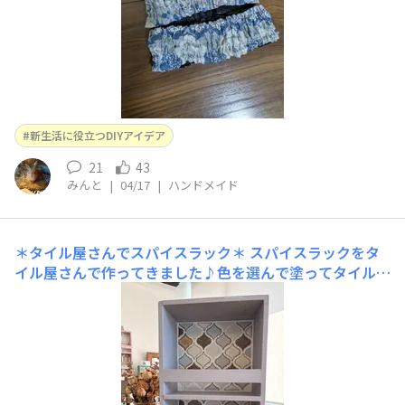
新生活に役立つDIYアイデア
21
43
みんと
|
04/17
|
ハンドメイド
＊タイル屋さんでスパイスラック＊
スパイスラックをタ
イル屋さんで作ってきました♪色を選んで塗ってタイルは
大好きなコラベルタイル💟ラックの色はパロマタイル屋さ
んのws参加するのほぼ1年ぶり💭去年作ったラック⬆️⬆️⬆️
色もタイルの系統もほぼ一緒🥰なのですが、グレー🩶のコ
ラベルタイルの在庫ないということでホワイトとベージュ
で今回なんとか