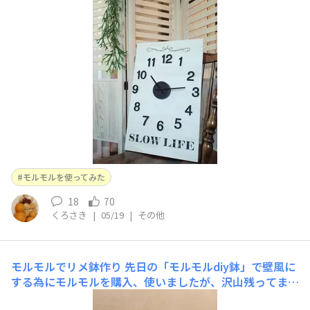
モルモルを使ってみた
18
70
くろさき
|
05/19
|
その他
モルモルでリメ鉢作り
先日の「モルモルdiy鉢」で壁風に
する為にモルモルを購入、使いましたが、沢山残ってます
ので、今回は、素焼き鉢のリメイク鉢作り。多肉寄せ植え