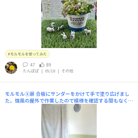
のの地面部
モルモルを使ってみた
47
89
たんぽぽ
|
05/18
|
その他
モルモル③扉
合板にサンダーをかけて手で塗り広げまし
た。強風の屋外で作業したので模様を確認する間もなく乾
燥しました。後で確認したら強風の日は避けるよう書いて
ありました😅下地処理もした方がよかったみたいです…
今のところ表面は変化ありません。壁のように作って扉に
する予定です