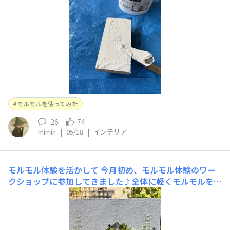
どう？🤪🤣スクエアでの絡みのヌリカベ？笑の一言で造ろ
うと
モルモルを使ってみた
26
74
mimin
|
05/18
|
インテリア
モルモル体験を活かして
今月初め、モルモル体験のワー
クショップに参加してきました♪全体に軽くモルモルを塗
ってから、持参したステンシルシートをのせてさらにモル
モルを盛りました。ひんやりしてよく伸びてとても塗りや
すかったです🖐️模様が浮き出ていい感じに🌱このあと、薄
く色を付けて撮影スポットの背景にしようと思っていたも