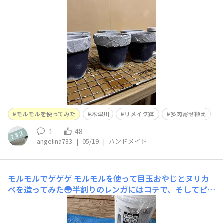
に使ってます💕今回は、縁の部分にモルモルをバターナイ
フで、盛る盛るです😄下の部分はZARA ZARA使用。今回
は、下地を作って乾かしてから、塗装しましたが、モルモ
モルモルを使ってみた
木津川
リメイク鉢
多肉寄せ植え
1
48
angelina733
|
05/19
|
ハンドメイド
モルモルでゲゲゲ
モルモルを使って目玉おやじとヌリカ
ベを造ってみた😳半割りのレンガにはコテで、そしてピン
ポン球には昔誰もがやった土団子を作るように手で整形し
ました👍あとは100均で買ったドール人形を解体して😆、
手足をロックタイトのノーモアネイルで取り付けて完成👻