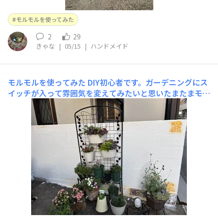
モルモルを使ってみた
2
29
きゃな
|
05/15
|
ハンドメイド
モルモルを使ってみた
​DIY初心者です。ガーデニングにス
イッチが入って雰囲気を変えてみたいと思いたまたまモル
タルで可愛い画像をみてやってみよう！と頭の中は毎日イ
メージトレーニング。まるでホイップクリームのようなフ
ワフワ感がまたたまらなくてどんどん作業が進みました。
まだ塀の境目がわかるので第一弾で今回の画像をみて重ね
て塗