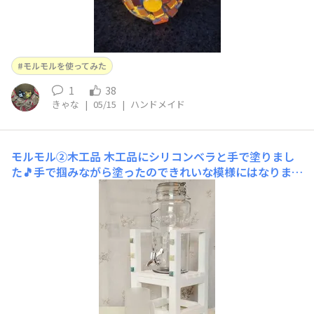
モルモルを使ってみた
1
38
きゃな
|
05/15
|
ハンドメイド
モルモル②木工品
木工品にシリコンベラと手で塗りまし
た🎵手で掴みながら塗ったのできれいな模様にはなりませ
んね😊最後に軽くヤスリかけました