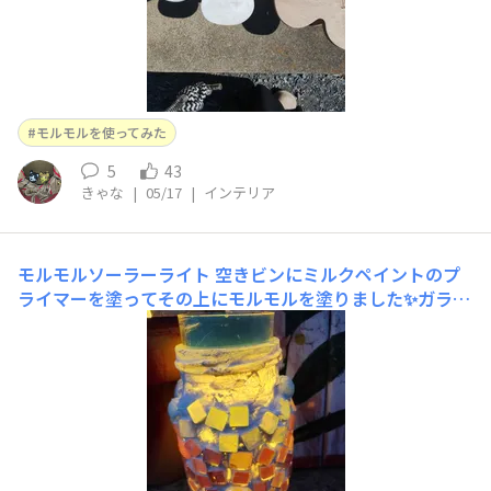
モルモルを使ってみた
5
43
きゃな
|
05/17
|
インテリア
モルモルソーラーライト
空きビンにミルクペイントのプ
ライマーを塗ってその上にモルモルを塗りました✨ガラス
タイルはその前に外用のボンドで貼り付けました✨瓶にソ
ーラーライトが入らず夜になったら裏返しして明るくなり
ます。もう少し大きい瓶で作りたかったなあ～