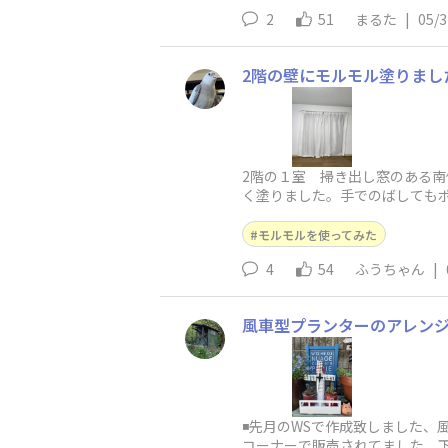
2
51
まるた
|
05/3
2階の壁にモルモル塗りまし
2階の１室 掃き出し窓のある
く塗りました。手でのばしても
のはこのローラー。 簡単にキ
モルモルを使ってみた
4
54
ふうちゃん
|
風車型プランターのアレン
◾️先月のWSで作成致しました
コーナーで販売されてました、