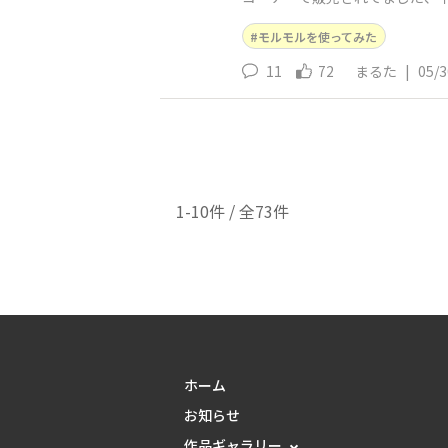
容モルモルの無料体験の結果、
モルモルを使ってみた
11
72
まるた
|
05/3
1-10件 / 全73件
ホーム
お知らせ
作品ギャラリー