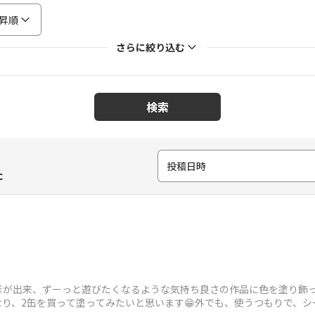
昇順
さらに絞り込む
検索
投稿日時
た
形が出来、ずーっと遊びたくなるような気持ち良さの作品に色を塗り飾
り、2缶を買って塗ってみたいと思います😁外でも、使うつもりで、シ