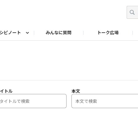
シピノート
みんなに質問
トーク広場
ッキング レシピ
ペット
ワークショップ
ペット レシピ
その他
ワークショップ レシ
DIYアワー
イトル
本文