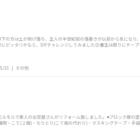
扉下の方は土が剥げ落ち、主人の半世紀前の落書きが以前から気になり
ピッタリかもと、DIYチャレンジしてみました😊養生は周りにテープを貼
全て手
5/31
|
その他
る
モルモルで素人の左官屋さんがリフォーム致しました。◾️ブロック塀
備物・こて(２個)・ちりとり(こて板の代わり)・マスキングテープ・手袋