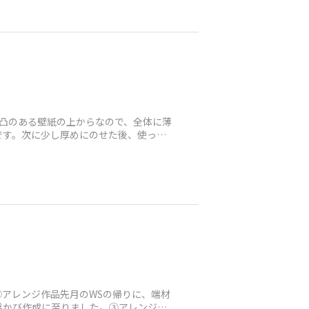
凸のある壁紙の上からなので、全体に薄
です。次に少し厚めにのせた後、使った
②アレンジ作品先月のWSの帰りに、端材
浮かび作成に至りました。③アレンジ内