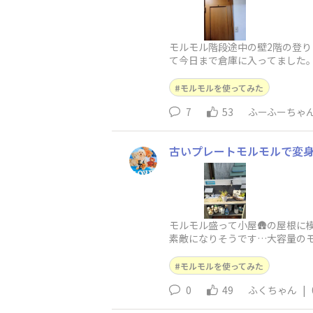
モルモル階段途中の壁2階の登り
て今日まで倉庫に入ってました。
ギブアップ！今諦めたらまた放
モルモルを使ってみた
7
53
ふーふーちゃ
古いプレートモルモルで変身❣
モルモル盛って小屋🛖の屋根
素敵になりそうです…大容量のモ
モルモルを使ってみた
0
49
ふくちゃん
|