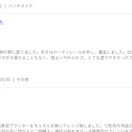
1
|
ハンドメイド
た
南側の壁に塗りました。先ずはカーテンレールを外し、養生しました。凹
ポタポタ落ちることもなく、程よいやわらかさ。とても塗りやすかった
レイな仕上がり
05/30
|
その他
ジ
、風車型プランターをモルモルを使いアレンジ致しました。①先月の作品
下記の品に目が入り二個購入し現状の板をオランダ風車型のアレンジを