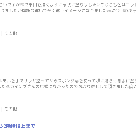
見づらいですが👋で半円を描くように扇状に塗りました✨こちらも色はコ
りましたが壁紙の違いで全く違うイメージになりました👀💕今回のキ
6年の
|
その他
す✨モルモルを手でサッと塗ってからスポンジ🧽を使って横に滑らせるよに
した🎨カインズさんの店頭になかったのでお取り寄せして頂きました🤗
|
その他
ら2階階段上まで