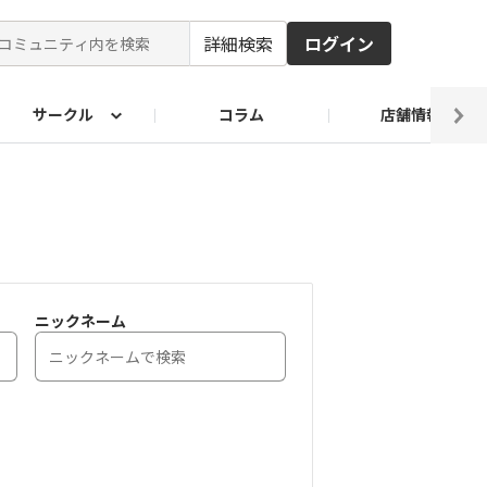
詳細検索
ログイン
サークル
コラム
店舗情報
ピ
ド2026
その他 レシピ
わが家のおうち麺
麺レシピ
ニックネーム