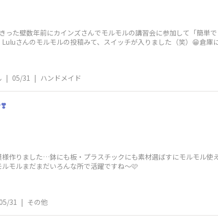
きった壁数年前にカインズさんでモルモルの講習会に参加して「簡単でこ
Luluさんのモルモルの投稿みて、スイッチが入りました（笑）😁倉庫
ったら
ん
|
05/31
|
ハンドメイド
️
に模様作りました…鉢にも板・プラスチックにも素材選ばすにモルモル使
ルモルまだまだいろんな所で活躍ですね～🩷
05/31
|
その他