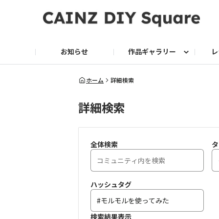
お知らせ
作品ギャラリー
レ
DIY
DIY レシピ
ドッグサークル
グリーン入荷情報
グリーン
グリーン レシピ
クッキング
ク
ホーム
詳細検索
詳細検索
家庭菜園2026
全体検索
タ
ハッシュタグ
検索結果表示