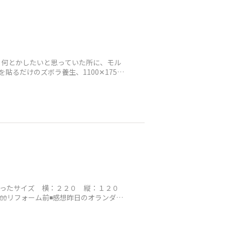
、何とかしたいと思っていた所に、モル
るだけのズボラ養生、1100✕1750
の塗ったサイズ 横：２２０ 縦：１２０
🧤リフォーム前◾️感想昨日のオランダ風