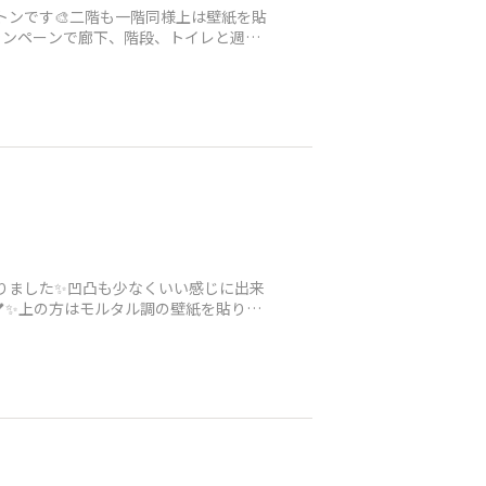
ットンです🎨二階も一階同様上は壁紙を貼
ャンペーンで廊下、階段、トイレと週末
塗りました✨凹凸も少なくいい感じに出来
💕✨上の方はモルタル調の壁紙を貼り見