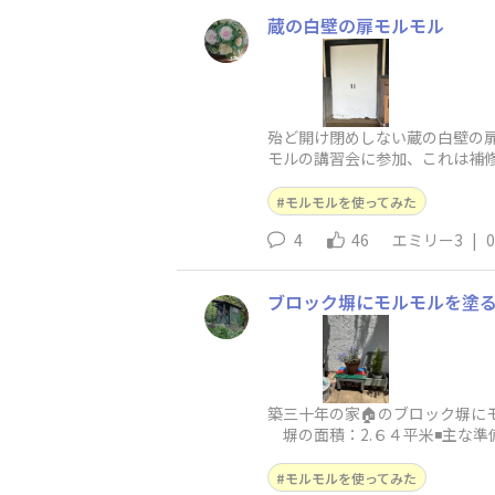
蔵の白壁の扉モルモル
殆ど開け閉めしない蔵の白壁の
モルの講習会に参加、これは補修に
刷毛・ローラを準備しましたが
モルモルを使ってみた
4
46
エミリー3
|
0
ブロック塀にモルモルを塗
築三十年の家🏠のブロック塀に
塀の面積：2.６４平米◾️主な準
車型プランターを完成後から
モルモルを使ってみた