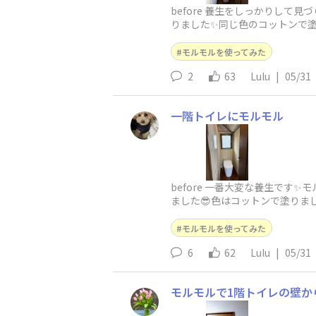
before 養生をしっかりして
りました✨同じ色のコットンで塗
は毎週モルモル三昧でしたが築2
モルモルを使ってみた
2
63
Lulu
|
05/31
一階トイレにモルモル
before 一番大変な養生で
ました😎色はコットンで塗りま
切り材で仕切りました🤗💕✨
モルモルを使ってみた
6
62
Lulu
|
05/31
モルモルで1階トイレの壁か