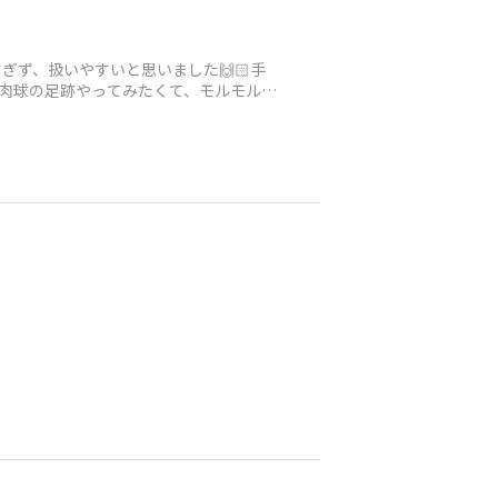
ず、扱いやすいと思いました🙌🏻手
️肉球の足跡やってみたくて、モルモルで