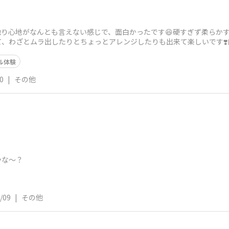
り心地がなんとも言えない感じで、面白かったです😆硬すぎず柔らかすぎ
、わざとムラ出したりとちょっとアレンジしたりも出来て楽しいです❣
ランス悪かっ
ル体験
0
|
その他
かな〜？
/09
|
その他