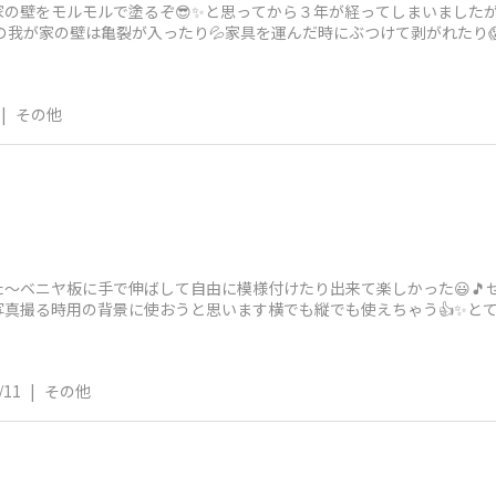
して家の壁をモルモルで塗るぞ😎✨と思ってから３年が経ってしまいまし
6年の我が家の壁は亀裂が入ったり💦家具を運んだ時にぶつけて剥がれたり
|
その他
〜ベニヤ板に手で伸ばして自由に模様付けたり出来て楽しかった😃🎵
写真撮る時用の背景に使おうと思います横でも縦でも使えちゃう👍✨と

/11
|
その他