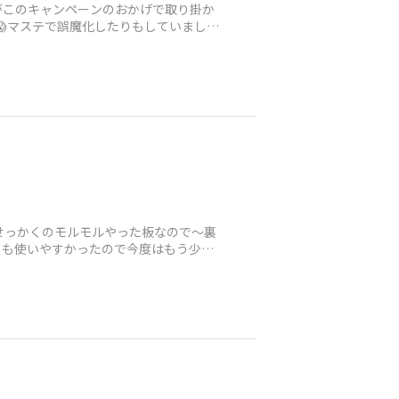
たがこのキャンペーンのおかげで取り掛か
😱マステで誤魔化したりもしていました
せっかくのモルモルやった板なので〜裏
ても使いやすかったので今度はもう少し