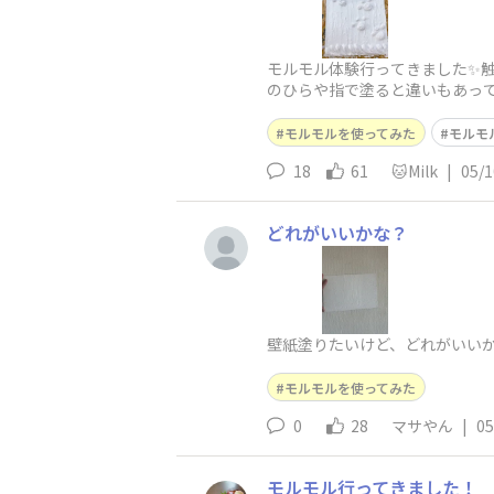
モルモル体験行ってきました✨触
のひらや指で塗ると違いもあって
作ってみました🐾(ちょっとバ
モルモルを使ってみた
モルモ
18
61
🐱Milk
|
05/1
どれがいいかな？
壁紙塗りたいけど、どれがいい
モルモルを使ってみた
0
28
マサやん
|
05
モルモル行ってきました！