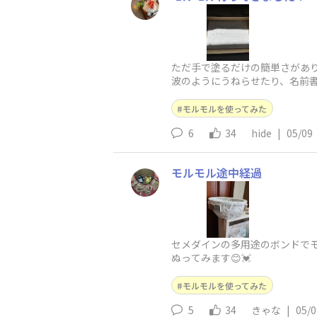
ただ手で塗るだけの簡単さがあ
波のようにうねらせたり、名前
モルモルを使ってみた
6
34
hide
|
05/09
モルモル途中経過
セメダインの多用途のボンドで
ぬってみます😊💓
モルモルを使ってみた
5
34
きゃな
|
05/0