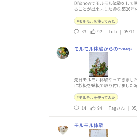
DIYshowでモルモル体験を
ることが出来ました😅💦築2
が…🫣before 階段は転落しそう
モルモルを使ってみた
33
92
Lulu
|
05/11
モルモル体験からの〜👀✨
先日モルモル体験やってきました
に杉板を蝶板で取り付けました
大きなものに塗ってみたいなー
モルモルを使ってみた
14
94
Tagさん
|
05
モルモル体験