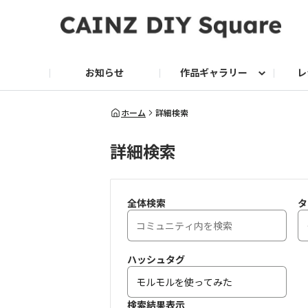
お知らせ
作品ギャラリー
レ
DIY
DIY レシピ
ドッグサークル
グリーン入荷情報
グリーン
グリーン レシピ
クッキング
ク
ホーム
詳細検索
詳細検索
家庭菜園2026
全体検索
タ
ハッシュタグ
検索結果表示