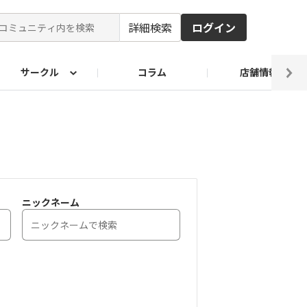
詳細検索
ログイン
サークル
コラム
店舗情報
ピ
ド2026
その他 レシピ
わが家のおうち麺
麺レシピ
ニックネーム