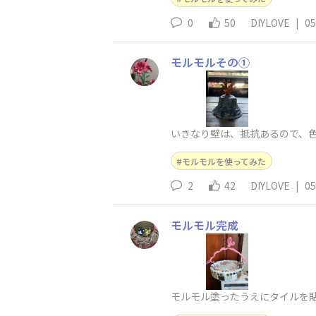
0
50
DIYLOVE
|
05
モルモルその①
いきなり壁は、抵抗あるので、色
モルモルを使ってみた
2
42
DIYLOVE
|
05
モルモル完成
モルモル塗ったうえにタイルを