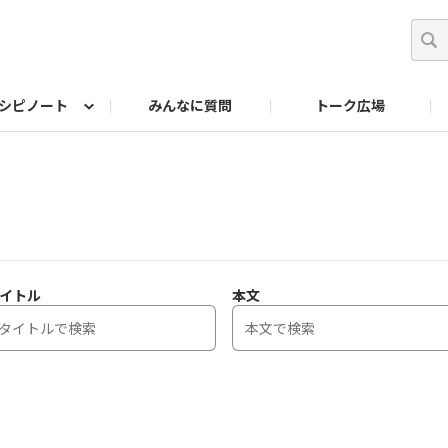
シピノート
みんなに質問
トーク広場
ッキング レシピ
ペット
ワークショップ
ペット レシピ
その他
ワークショップ レシ
DIYアワー
イトル
本文