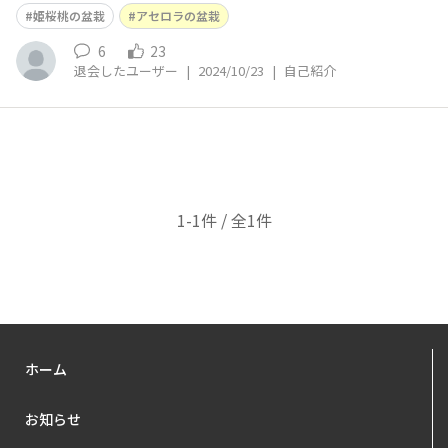
は？ 家具 ■みなさんに一言！ いろいろ盆栽紹介します
姫桜桃の盆栽
アセロラの盆栽
6
23
退会したユーザー
|
2024/10/23
|
自己紹介
1-1件 / 全1件
ホーム
お知らせ