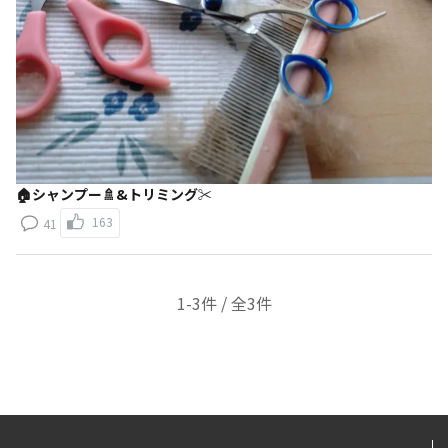
🏠シャンプー🚿&トリミング✂️
163
41
1-3件 / 全3件