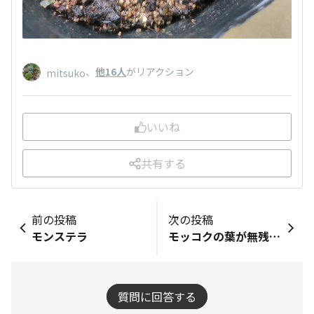
、
他16人
がリアクション
mitsuko
いいね
共有する
前の投稿
次の投稿
モンステラ
モッコクの葉が無残な姿になってきた
質問に回答する