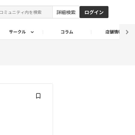
詳細検索
ログイン
サークル
コラム
店舗情報
ピ
ド2026
その他 レシピ
わが家のおうち麺
麺レシピ