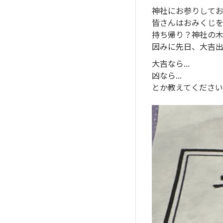
神社にお参りして
皆さんはおみくじ
持ち帰り？神社の
因みに先日、大吉出
大吉なら...
凶なら...
とか教えてくださ