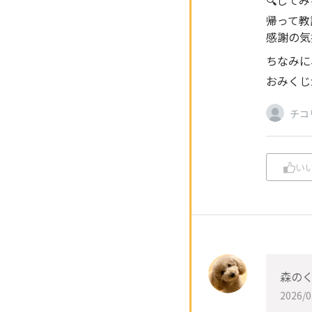
帰って教
感謝の気
ちなみに
おみくじ
チコ
い
森のく
2026/0