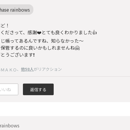
hase rainbows
ほど！
くださって、感謝❤️とても良くわかりました👍
くじ帳ってあるんですね、知らなかった〜
保管するのに良いかもしれませんね🤗
とうございます❗️
、
他58人
がリアクション
ＭＡＫＯ
いいね
返信する
 rainbows