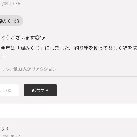
1/04 13:36
森のくま3
とうございます😊🩷
、今年は「鯛みくじ」にしました。釣り竿を使って楽しく福を
🩷
、
他31人
がリアクション
アレン
いいね
返信する
ま3
1/04 20:57