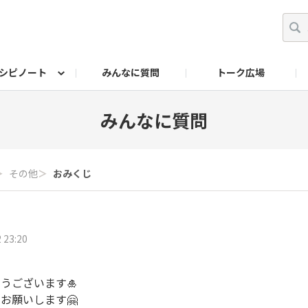
シピノート
みんなに質問
トーク広場
ッキング レシピ
ペット
ワークショップ
ペット レシピ
その他
ワークショップ レシ
DIYアワー
みんなに質問
＞
その他
＞
おみくじ
3
 23:20
うございます🎍
お願いします🤗