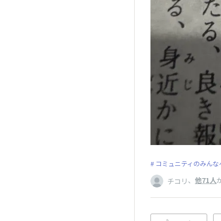
コミュニティのみんな
、
他71人
チコリ