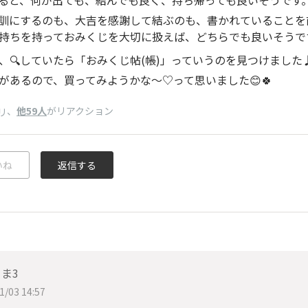
訓にするのも、大吉を感謝して結ぶのも、書かれていることを
持ちを持っておみくじを大切に扱えば、どちらでも良いそうで
、🔍️していたら「おみくじ帖(帳)」っていうのを見つけまし
があるので、買ってみようかな〜♡って思いました😊🍀
、
他59人
がリアクション
リ
いね
返信する
ま3
1/03 14:57