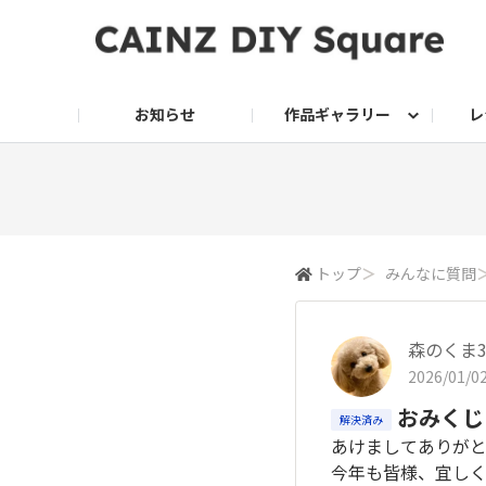
お知らせ
作品ギャラリー
レ
DIY
DIY レシピ
ドッグサークル
グリーン入荷情報
グリーン
グリーン レシピ
クッキング
ク
家庭菜園2026
トップ
＞
みんなに質問
森のくま
2026/01/02
おみくじ
解決済み
あけましてありがと
今年も皆様、宜しく