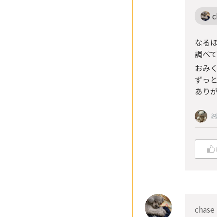
c
なる
調べて
おみ
ずっと
ありが

chase