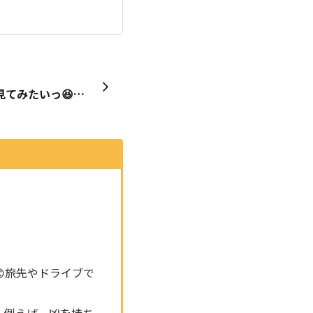
【みなさんが作ったお雑煮見てみたいっ😆🙌📸⬜️➰🥣♨️✨】
旅先やドライブで
。例えば、凶を持ち