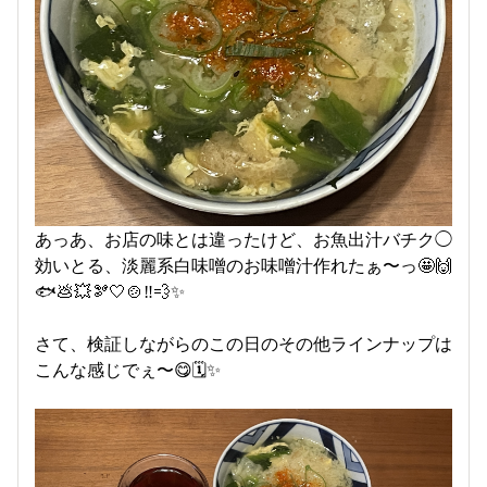
あっあ、お店の味とは違ったけど、お魚出汁バチク◯
効いとる、淡麗系白味噌のお味噌汁作れたぁ〜っ🤩🙌
🐟💩💥🫘🤍🍲‼️💨✨
さて、検証しながらのこの日のその他ラインナップは
こんな感じでぇ〜😋🗓️✨