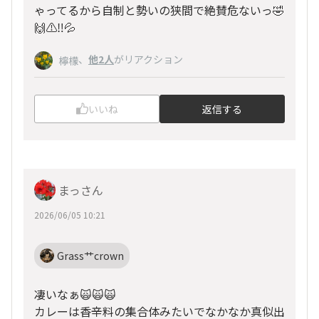
ゃってるから自制と勢いの狭間で絶賛危ないっ🤣
🙌⚠️‼️💦
、
他2人
がリアクション
檸檬
いいね
返信する
まっさん
2026/06/05 10:21
Grass艹crown
凄いなぁ🙀🙀🙀
カレーは香辛料の集合体みたいでなかなか真似出