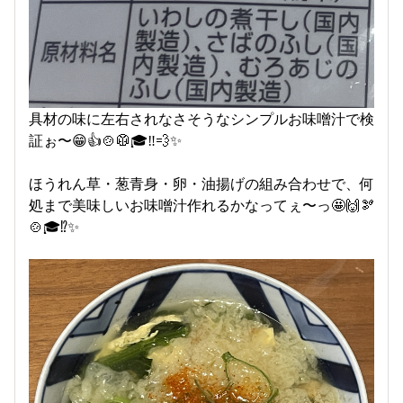
具材の味に左右されなさそうなシンプルお味噌汁で検
証ぉ〜😁👍🍲🥼🎓‼️💨✨
ほうれん草・葱青身・卵・油揚げの組み合わせで、何
処まで美味しいお味噌汁作れるかなってぇ〜っ🤩🙌🫘
🍲🎓⁉️✨