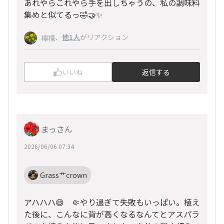
あれやらこれやら手を出しちゃうの、私の調味料
集めと似てるっ🤣🤝✨
、
他1人
がリアクション
檸檬
いいね
返信する
まっさん
2026/06/06 07:34
Grass艹crown
アハハハ😄 🤏やり過ぎて失敗もいっぱい。植え
た後に、こんなに背が高くなるなんてとアスパラ