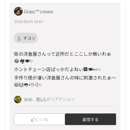
Grass艹crown
2026/06/05 18:02
チコリ
街の洋食屋さんって近所だとここしか無いわぁ
😂🏘️🍽️✨
ホントチェーン店ばっかだよねぃ🏢🍽️👀✨
手作り感が凄い洋食屋さんの味に刺激されたぁ〜
😆🙌👅⚡️‼️💨✨
、
他1人
がリアクション
檸檬
いいね
返信する