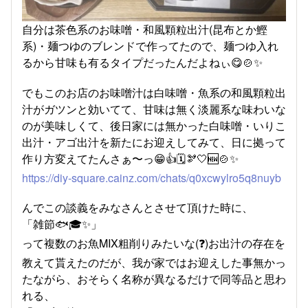
自分は茶色系のお味噌・和風顆粒出汁(昆布とか鰹
系)・麺つゆのブレンドで作ってたので、麺つゆ入れ
るから甘味も有るタイプだったんだよねぃ😋🍲✨
でもこのお店のお味噌汁は白味噌・魚系の和風顆粒出
汁がガツンと効いてて、甘味は無く淡麗系な味わいな
のが美味しくて、後日家には無かった白味噌・いりこ
出汁・アゴ出汁を新たにお迎えしてみて、日に拠って
作り方変えてたんさぁ〜っ😁👍🗓️🫘🤍🆕🍲✨
https://diy-square.cainz.com/chats/q0xcwylro5q8nuyb
んでこの談義をみなさんとさせて頂けた時に、
「雑節🐟🎓✨」
って複数のお魚MIX粗削りみたいな(❓)お出汁の存在を
教えて貰えたのだが、我が家ではお迎えした事無かっ
たながら、おそらく名称が異なるだけで同等品と思わ
れる、