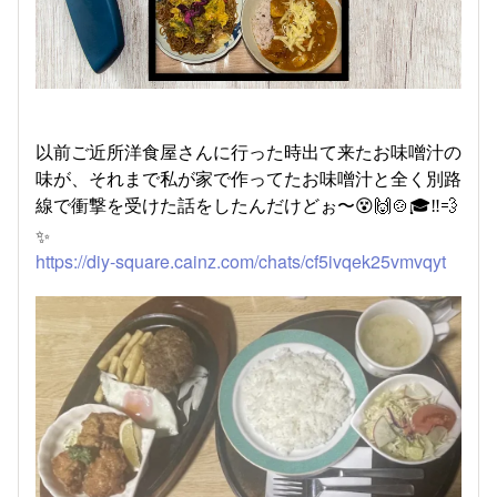
以前ご近所洋食屋さんに行った時出て来たお味噌汁の
味が、それまで私が家で作ってたお味噌汁と全く別路
線で衝撃を受けた話をしたんだけどぉ〜😵🙌🍲🎓‼️💨
✨
https://diy-square.cainz.com/chats/cf5ivqek25vmvqyt