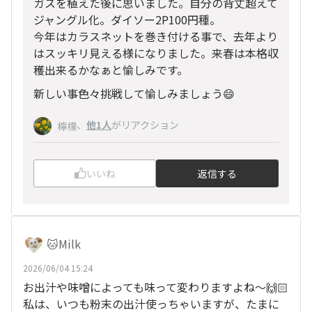
ガスを植えた後に思いました。自分の背丈超えて
ジャングル化。ダイソー2P100円種。
今年はカラスネットを巻き付ける事で、去年より
はスッキリ見える様になりました。来春は本格収
穫出来るかなぁと愉しみです。
新しい事色々挑戦して愉しみましょう😄
、
他1人
がリアクション
檸檬
いいね
返信する
🐱Milk
2026/06/04 15:24
お出汁や味噌によっても味って変わりますよね〜🙌🏻
私は、いつも粉末の出汁使っちゃいますが、たまに