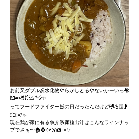
お前又ダブル炭水化物やらかしとるやないかーいっ🤪
🙌🍛🍜💥⚠️⁉️💨✨
ってフードファイター飯の日だったんだけど🤣💪🗓️🤰
💥‼️💨✨
現在我が家に有る魚介系顆粒出汁はこんなラインナッ
プでさぁ〜🏠🦍🐟🐚📸👀✨