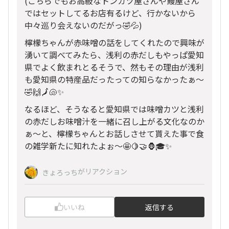
(こちらでもお高級なトンカツ屋さんや鰻屋さん
ではセットしてるお店有るけど、行かないから
中々巡り会えないのだがっ🤣💦)
檸檬ちゃんが赤味噌の話をしてくれたので興味が
湧いて調べてみたら、浅利の赤だしもやっぱ愛知
県でよく飲まれとるそうで、然もその理由が浅利
も愛知県の特産品だったっての知らなかったぁ〜
🤣🙌🗾🐚✨
なるほど、そうなると愛知県では味噌カツと浅利
の赤だしお味噌汁を一緒に召し上がる文化なのか
ぁ〜と、檸檬ちゃんとお話しさせて貰えた事で食
の雑学新たに知れたよぉ〜🤩🍋🤝🦍🎓✨
がリアクション
きょろっち
いいね
返信する