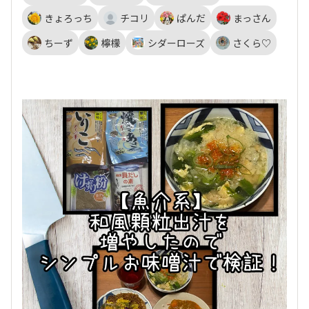
きょろっち
チコリ
ぱんだ
まっさん
ちーず
檸檬
シダーローズ
さくら♡