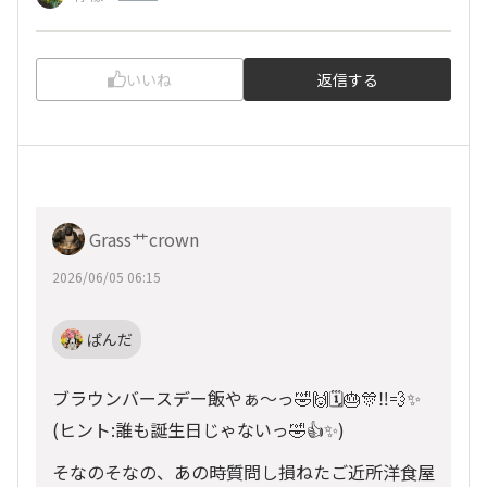
いいね
返信する
Grass艹crown
2026/06/05 06:15
ぱんだ
ブラウンバースデー飯やぁ〜っ🤣🙌🗓️🎂🎊‼️💨✨
(ヒント:誰も誕生日じゃないっ🤣👍✨)
そなのそなの、あの時質問し損ねたご近所洋食屋