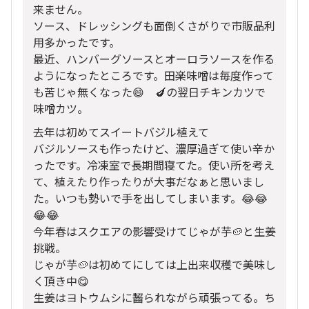
来ません。
ソース、ドレッシングも面倒くさがりで市販品利
用多かったです。
最近、ハンバーグソースとオーロラソースを作る
ようになったところです。田楽味噌は毎度作って
も苦じゃ無くなった😄 🍆の翌日チキンカツで
味噌カツ。
去年は初めてスイートバジル植えて
バジルソースも作ったけど、濃厚過ぎて使い辛か
ったです。冷凍室で長期間寝てた。使い所を考え
て、植えたり作ったりが大事だなぁと思いまし
た。いつも勢いで手を出してしまいます。😂😂
😂😂
今年春はスクエアの影響受けてじゃが芋🥔と生姜
挑戦。
じゃが芋🥔は初めてにしては上出来収穫で美味し
く頂き中😋
生姜はヨトウムシに齧られながら頑張ってる。ち