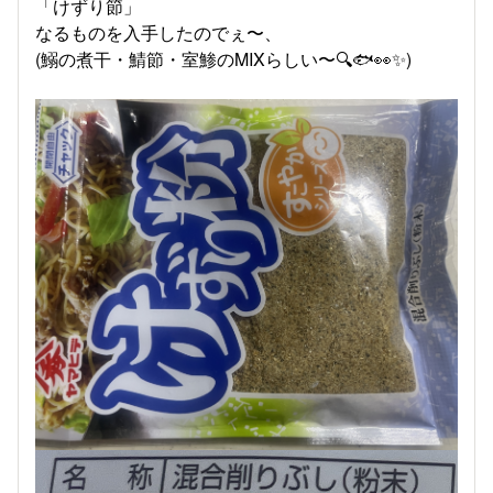
「けずり節」
なるものを入手したのでぇ〜、
(鰯の煮干・鯖節・室鯵のMIXらしい〜🔍🐟👀✨)