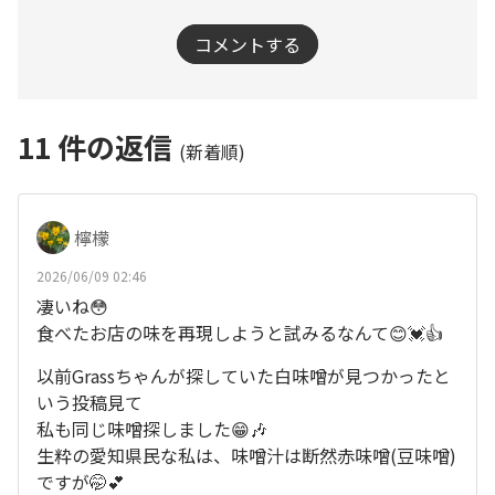
コメントする
11
件の返信
(新着順)
檸檬
2026/06/09 02:46
凄いね😳
食べたお店の味を再現しようと試みるなんて😊💓👍
以前Grassちゃんが探していた白味噌が見つかったと
いう投稿見て
私も同じ味噌探しました😁🎶
生粋の愛知県民な私は、味噌汁は断然赤味噌(豆味噌)
ですが🤭💕