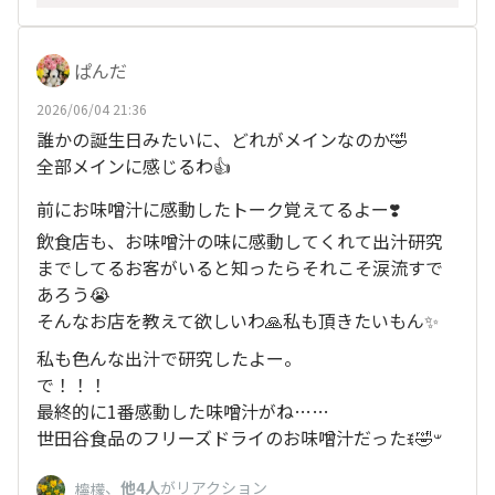
ぱんだ
2026/06/04 21:36
誰かの誕生日みたいに、どれがメインなのか🤣
全部メインに感じるわ👍
前にお味噌汁に感動したトーク覚えてるよー❣️
飲食店も、お味噌汁の味に感動してくれて出汁研究
までしてるお客がいると知ったらそれこそ涙流すで
あろう😭
そんなお店を教えて欲しいわ🙏私も頂きたいもん✨
私も色んな出汁で研究したよー。
で！！！
最終的に1番感動した味噌汁がね……
世田谷食品のフリーズドライのお味噌汁だったꉂ🤣𐤔
、
他4人
がリアクション
檸檬