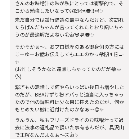
さんのお味噌汁の味が私にとっては衝撃的で、そ
こから勉強したいなって🤩🙌🐟🎓‼️💨✨
未だ自分では試行錯誤の最中なんだけど、次訪れ
たらぱんだちゃんが言ってくれたとおり訊いちゃ
うのが最適解だよねぃ🤩👍🐼💬🎓✨
そかそかぁ〜、おプロ様歴のある御身側の方には
こーゆーお話お伝えしてもエエのかっ🤩🙌👨🏻‍🍳
✨
(お忙しそうかなと遠慮しちゃってたのだが😂🙏
💦)
繋ぎもの嵩増しで何やらいっぱい後日も増やした
のだが、BBAけずり粉ドバっと適当に入っちゃっ
たので他の調味料は少な目に控えたのだが、何か
もとめたい鯵に近付けたのかなぁ〜😋✨
うんうん、私もフリーズドライのお味噌汁って過
去に法事の返礼品で頂いた事有るんだが、具沢山
で正解なんだよなぁ〜🤣👍✨