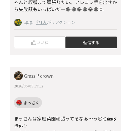
ゃんと収穫まで頑張りたい。アレコレ手を出すか
ら失敗談もいっぱいだー😂😂😂😂😂😂🙇
、
他1人
がリアクション
檸檬
いいね
返信する
Grass艹crown
2026/06/05 19:12
まっさん
まっさんは家庭菜園頑張ってるなぁ〜っ😆💪🏡🌿
🥔🫚✨