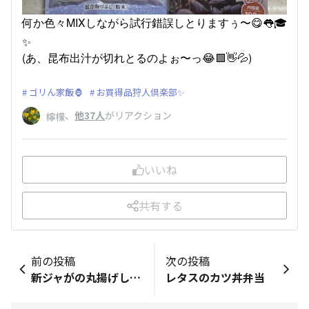
何か色々MIXしながら試行錯誤しとりますぅ〜😋👅🎓
✨
(あ、昆布出汁が切れとるのよぉ〜っ😂🟩👋💦)
ゴリん家飯🦍
お買得品狩人倶楽部✨
、
他37人
がリアクション
檸檬
いいね
共有する
前の投稿
次の投稿
新ジャがの丸揚げしました。
レタスのカツ丼弁当