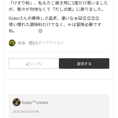
『けずり粉』、私もたこ焼き用に1度だけ買いました
が、態々が勿体なくて『だしの素』に戻りました。
Grassさんの美味しさ追求、凄いなぁ🙀👏👏👏👏
使い慣れた調味料だけでなく、🤏は冒険必要です
ね。 😊
、
他5人
がリアクション
檸檬
いいね
返信する
Grass艹crown
2026/06/05 04:49