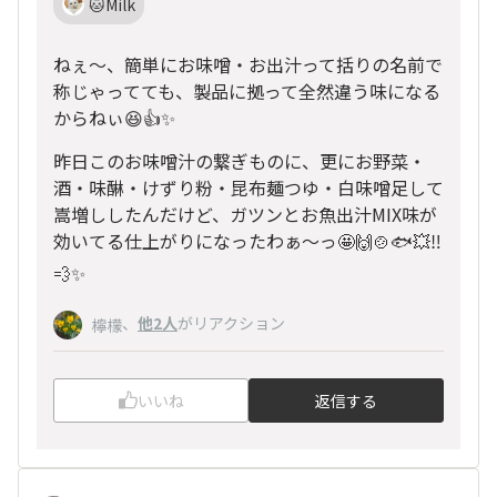
🐱Milk
ねぇ〜、簡単にお味噌・お出汁って括りの名前で
称じゃってても、製品に拠って全然違う味になる
からねぃ😆👍✨
昨日このお味噌汁の繋ぎものに、更にお野菜・
酒・味醂・けずり粉・昆布麺つゆ・白味噌足して
嵩増ししたんだけど、ガツンとお魚出汁MIX味が
効いてる仕上がりになったわぁ〜っ🤩🙌🍲🐟💥‼️
💨✨
、
他2人
がリアクション
檸檬
いいね
返信する