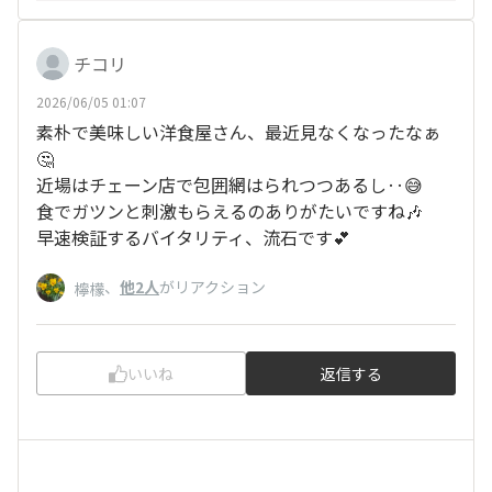
チコリ
2026/06/05 01:07
素朴で美味しい洋食屋さん、最近見なくなったなぁ
🤔
近場はチェーン店で包囲網はられつつあるし‥😅
食でガツンと刺激もらえるのありがたいですね🎶
早速検証するバイタリティ、流石です💕
、
他2人
がリアクション
檸檬
いいね
返信する