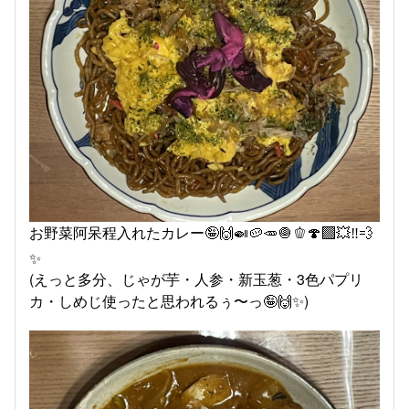
お野菜阿呆程入れたカレー🤪🙌🍛🥔🥕🧅🫑🍄‍🟫💥‼️💨
✨
(えっと多分、じゃが芋・人参・新玉葱・3色パプリ
カ・しめじ使ったと思われるぅ〜っ🤪🙌✨)