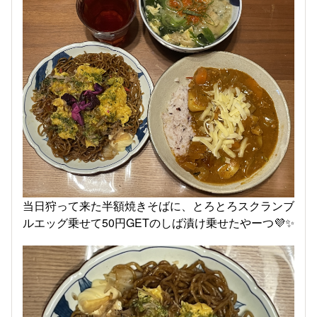
当日狩って来た半額焼きそばに、とろとろスクランブ
ルエッグ乗せて50円GETのしば漬け乗せたやーつ💜✨