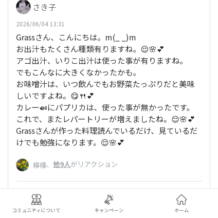
さき子
2026/06/04 13:31
Grassさん、こんにちは。m(_ _)m
お出汁もたくさん種類有りますね。😌🌸💕
アゴ出汁、いりこ出汁は使った事が有りますね。
でもこんなに大きくなかったかも。
お味噌汁は、いつ飲んでもお野菜たっぷりだと美味
しいですよね。😋🍴💕
カレー🍛にパプリカは、使った事が無かったです。
これで、またレパートリーが増えましたね。😌🌸💕
Grassさんが作った料理読んでいるだけ、見ているだ
けでも勉強になります。😌🌸💕
、
他9人
がリアクション
檸檬
いいね
返信する
コミュニティについて
キャンペーン
ホーム