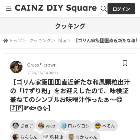
ログイン
全体検索
クッキング
トップ
＞
クッキング
＞
料理
＞
【ゴリん家飯8️⃣9️⃣直近新たな
検索
Grass艹crown
2026/06/04 06:31
【ゴリん家飯8️⃣9️⃣直近新たな和風顆粒出汁
の「けずり粉」をお迎えしたので、味検証
兼ねてのシンプルお味噌汁作ったぁ〜😋
🇯🇵🫘🐟🍲✨】
さき子
yuco
ロムツヨシ
べるん
らんらん
🐱Milk
りかちゃん