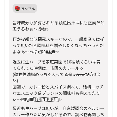
まっさん
旨味成分も加算されとる顆粒出汁は私も正義だと
思うるわぁ〜😋👍✨
何か複雑な味探究スキーなので、一般家庭では揃
って無いだろ調味料を増やしたくなっちゃうんだ
よなぁ〜っ🤣🙌🥼🧪🌡️🎓✨
過去に生ハーブを家庭菜園で10種類くらいは育
てられてた時期は、市販のカレールゥ
(動物性油脂めっちゃ入ってる😅🍛🐃🐖🐓💥‼️💨
💦)
回避で、カレー粉とスパイス調べて、結構ニッチ
なエスニック系ブランドの調味料も揃えてたり
ぃ〜🤣🙌🏢🇮🇳🇳🇵🇵🇰✨
最近も生ハーブは無いが、自家製調合のヘルシー
カレー作りたい気がしとるので、調べ物再開しち