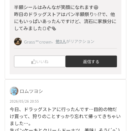
半額シールはみんなが笑顔になれます😆
昨日のドラッグストアはパン半額祭り✨⁉️で、他
にもいっぱいあったんですけど、流石に家族分に
してみました🍞🥐🥯
、
他3人
がリアクション
Grass艹crown
いいね
返信する
ロムツヨシ
2026/05/26 20:55
今日、ドラッグストアに行ったんです…目的の物だ
け買って、狩りのことすっかり忘れて帰ってきちゃい
ました…。
生パンケーキとクリームドーナツ、美味しそう(´ρ`)