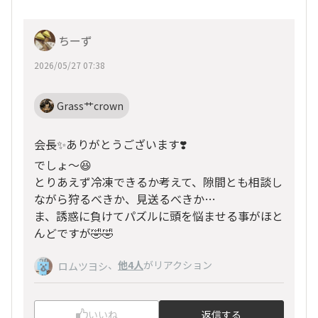
ちーず
2026/05/27 07:38
Grass艹crown
会長✨ありがとうございます❣️
でしょ〜😆
とりあえず冷凍できるか考えて、隙間とも相談し
ながら狩るべきか、見送るべきか…
ま、誘惑に負けてパズルに頭を悩ませる事がほと
んどですが🤣🤣
、
他4人
がリアクション
ロムツヨシ
いいね
返信する