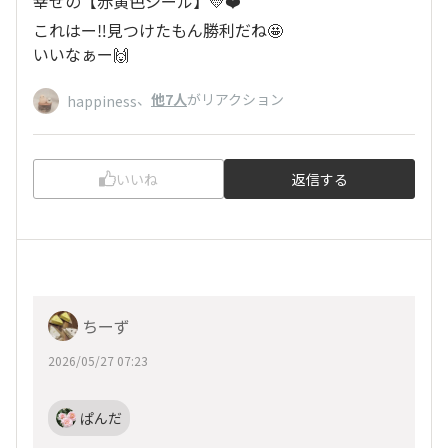
幸せの【赤黄色シール】💛❤️
これはー‼️見つけたもん勝利だね🤩
いいなぁー🙌
、
他7人
がリアクション
happiness
いいね
返信する
ちーず
2026/05/27 07:23
ぱんだ