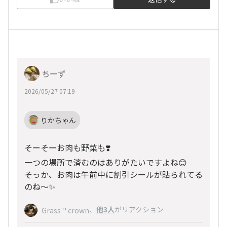
ちーず
2026/05/27 07:19
りかちゃん
そーそーお肉も野菜も❣️
一つの場所で済むのはありがたいですよね😊
そっか、お肉は午前中に割引シールが貼られてる
のね〜✨
、
他3人
がリアクション
Grass艹crown