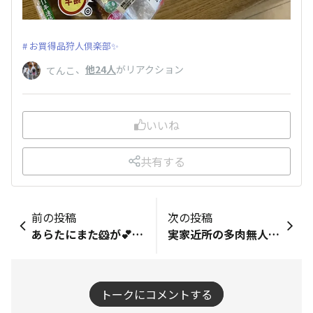
お買得品狩人倶楽部✨
、
他24人
がリアクション
てんこ
いいね
共有する
前の投稿
次の投稿
あらたにまた‪🐹が︎💕︎︎💕︎‪ハムスター🐹3匹になりました🤣
実家近所の多肉無人販売のお宅の方から「寄せ植えの隙間を埋めるのに使って〜」といただいちゃいました😊嬉しい✨増やして隙間を埋めるのに困らないようにしたいな😊
トークにコメントする