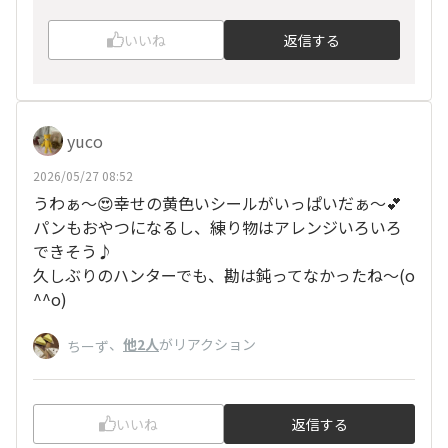
いいね
返信する
yuco
2026/05/27 08:52
うわぁ〜😍幸せの黄色いシールがいっぱいだぁ〜💕
パンもおやつになるし、練り物はアレンジいろいろ
できそう♪
久しぶりのハンターでも、勘は鈍ってなかったね〜(o
^^o)
、
他2人
がリアクション
ちーず
いいね
返信する