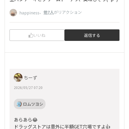
、
他7人
がリアクション
happiness
いいね
返信する
ちーず
2026/05/27 07:20
ロムツヨシ
あらあら😂
ドラッグストアは意外に半額GET穴場ですよ👍