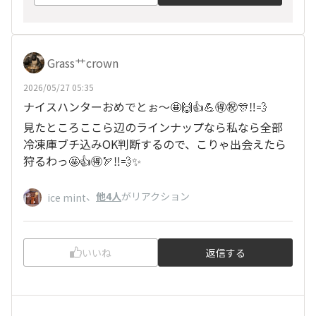
Grass艹crown
2026/05/27 05:35
ナイスハンターおめでとぉ〜🤩🙌👍💪🉐㊗️🎊‼️💨
見たところここら辺のラインナップなら私なら全部
冷凍庫ブチ込みOK判断するので、こりゃ出会えたら
狩るわっ🤩👍🉐🏹‼️💨✨
、
他4人
がリアクション
ice mint
いいね
返信する