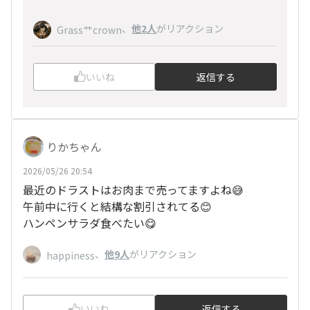
、
他2人
がリアクション
Grass艹crown
いいね
返信する
りかちゃん
2026/05/26 20:54
最近のドラストはお肉まで売ってますよね😅
午前中に行くと結構な割引されてる😊
ハンペンサラダ食べたい😋
、
他9人
がリアクション
happiness
いいね
返信する