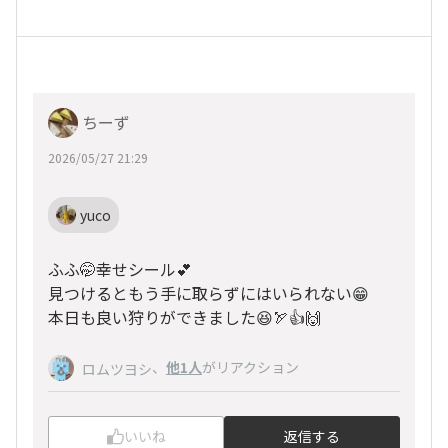
ちーず
2026/05/27 21:29
yuco
ふふ🤭幸せシール💕
見つけるともう手に取らずにはいられない😁
本日も良い狩りができました😆🏹👍🙌
、
他1人
がリアクション
ロムツヨシ
いいね
返信する