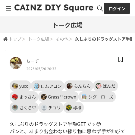
ログイン
全体検索
トーク広場
トップ
＞
トーク広場
＞
その他
＞
久しぶりのドラッグストア半額GET
検索
ちーず
2026/05/26 20:33
yuco
ロムツヨシ
らんらん
ぱんだ
まっさん
Grass艹crown
シダーローズ
さくら♡
チコリ
檸檬
久しぶりのドラッグストア半額GETです😊
パンと、あまり出会わない練り物に思わず手が伸びて