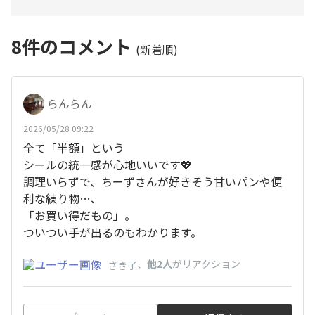
8
件のコメント
(新着順)
らんらん
2026/05/28 09:22
全て「半額」という
シールの統一感が心地いいです💖
調理いらずで、ちーずさんが好きそう甘いパンや便
利な練り物…、
「お買い得だもの」。
ついつい手が出るのもわかります。
、
他2人
がリアクション
さき子