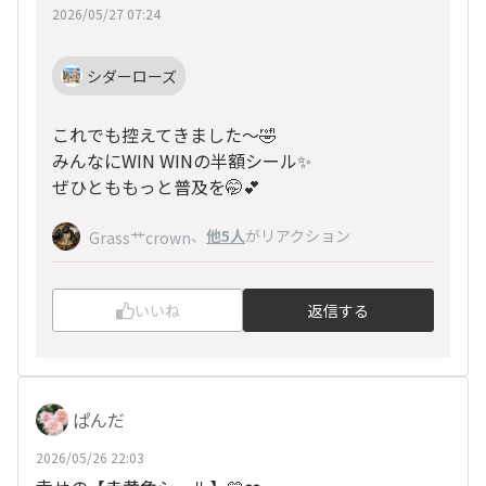
2026/05/27 07:24
シダーローズ
これでも控えてきました〜🤣
みんなにWIN WINの半額シール✨
ぜひとももっと普及を🤭💕
、
他5人
がリアクション
Grass艹crown
いいね
返信する
ぱんだ
2026/05/26 22:03