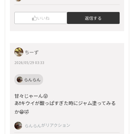
いいね
返信する
ちーず
2026/05/29 03:33
らんらん
甘々じゃーん😝
あ❗️キウイが酸っぱすぎた時にジャム塗ってみる
か😁🤣
がリアクション
らんらん