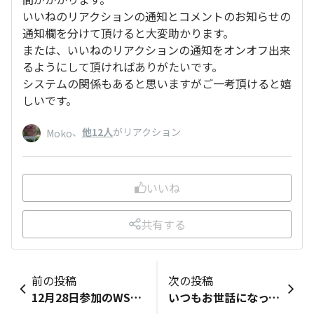
いいねのリアクションの通知とコメントのお知らせの
通知欄を分けて頂けると大変助かります。
または、いいねのリアクションの通知をオンオフ出来
るようにして頂ければありがたいです。
システムの関係もあると思いますがご一考頂けると嬉
しいです。
、
他12人
がリアクション
Moko
いいね
共有する
前の投稿
次の投稿
12月28日参加のWSのポイントの確認をしたいのですが確認方法は有りますか？ 100ページ程さかのぼり確認したのですが見当たりません。
いつもお世話になっております。 ワークショップの受付時間の事で質問があります。 イベント詳細のページにはワークショップ当日は開催時間の15分前までに受付をお願い致しますと記載がありますが(添付画像の黄色マーカーの所です)、予約へ進むをタップした後のルールと内容の確認画面には受付は15分前から(添付画像の水色マーカーの所です)との記載があります。 15分前「まで」に受付と15分前「から」受付、とでは誤解が生じてしまうのではないか？と思いました。 この記載をどちらかに統一して頂くことは可能でしょうか？ 細かい事での指摘になってしまい、申し訳ございません。自分が気になっているだけかと思いましたが、みんなに質問でも話題になっていましたので問い合わせしました。 https://diy-square.cainz.com/questions/z9cacs1cwg8paeav (カインズワークショップのページからの画像を添付画像としてお借りしますね。)