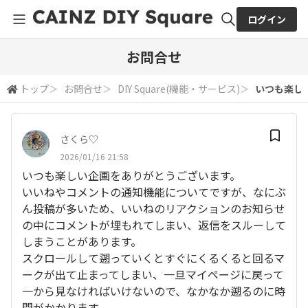
ログイン
全体検索
お問合せ
トップ
＞
お問合せ
＞
DIY Square(機能・サービス)
＞
いつも楽しい
検索
さくら♡
2026/01/16 21:58
いつも楽しい企画をありがとうございます。
いいねやコメントの通知機能についてですが、なにぶ
ん投稿が多いため、いいねのリアクションのお知らせ
の中にコメントが埋もれてしまい、返信をスルーして
しまうことがあります。
スクロールして遡っていくとすぐにくるくると回るマ
ークが出て止まってしまい、一旦マイページに戻って
一から見なければいけないので、なかなか遡るのに時
間がかかります。