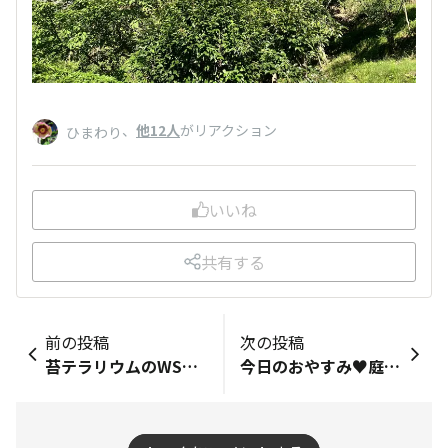
、
他12人
がリアクション
ひまわり
いいね
共有する
前の投稿
次の投稿
苔テラリウムのWSに参加した時に購入したミニチュアフィギュアをミニ胡蝶蘭の水苔の上に置いてみました♪足の裏に透明なピンが付いてるので落ちたり倒れたりしなくて済みます♡雄々しく、神々しさもある佇まいの鹿です✨️🦌✨️少しずつ違う鹿があと🦌🦌居ます💕
今日のおやすみ♥️庭DIYでワークデスクもぅ一台作ってみようかな🤩