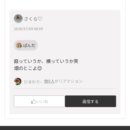
さくら♡
2026/07/09 08:09
ぱんだ
庭っていうか、横っていうか笑
畑のとこよ😊
、
他5人
がリアクション
ひまわり
いいね
返信する