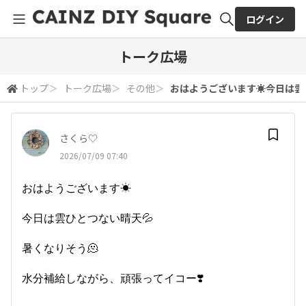
ログイン
全体検索
トーク広場
トップ
＞
トーク広場
＞
その他
＞
おはようございます☀今日は雲ひと
検索
さくら♡
2026/07/09 07:40
おはようございます☀
今日は雲ひとつない晴天💦
暑くなりそう🫠
水分補給しながら、頑張ってイコー❣️