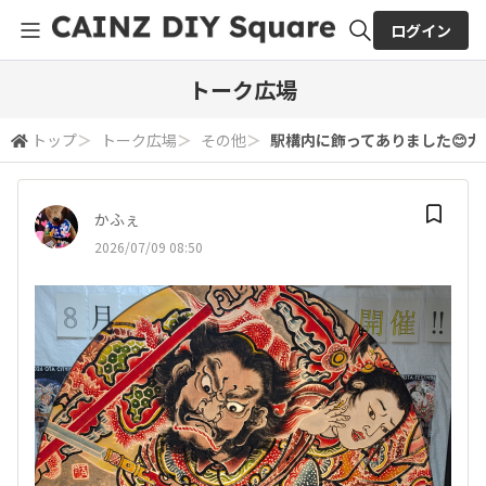
ログイン
全体検索
トーク広場
トップ
＞
トーク広場
＞
その他
＞
駅構内に飾ってありました😊
検索
かふぇ
2026/07/09 08:50