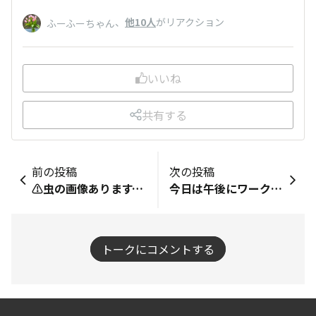
、
他10人
がリアクション
ふーふーちゃん
いいね
共有する
前の投稿
次の投稿
⚠️虫の画像あります。苦手な方ご注意下さい🙏何気なく目に入って２度見しました。今年初のキアゲハの幼虫です。終齢だから前からいたのに気づきませんでした。可愛いですね。嬉しくて、無事蛹になって羽化して欲しいと思います。
今日は午後にワークショップへ行ってきます😄連日の参加ですが、気をつけて楽しんできたいと思います🤗今日も暑くなりますね🥵みなさんもお気をつけて🙂‍↕️
トークにコメントする